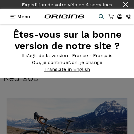
Expédition de votre vélo
en
4 semaines
Menu
Êtes-vous sur la bonne
Témoignages
>
Trail Gravel - Shimano GRX 400 -
Roues Fulcrum Rapid Red 900
version de notre site ?
Trail Gravel
- Shimano GRX
Il s’agit de la version
: France - Français
Oui, je continue
Non, je change
400 - Roues Fulcrum Rapid
Translate in English
Red 900