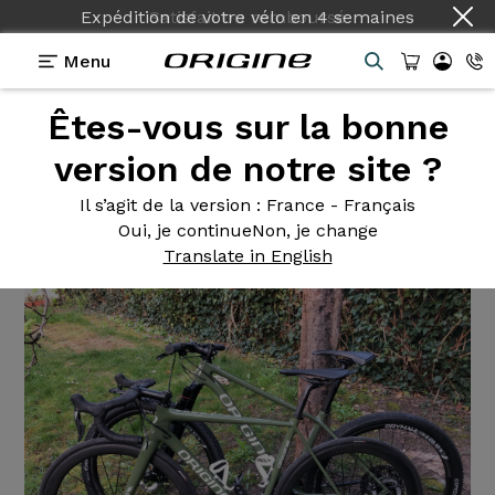
Expédition de votre vélo
en
4 semaines
Menu
Êtes-vous sur la bonne
Témoignages
>
Axxome II GTR - Théorème GT
version de notre site ?
Axxome II
GTR - Théorème GT
Il s’agit de la version
: France - Français
Oui, je continue
Non, je change
Translate in English