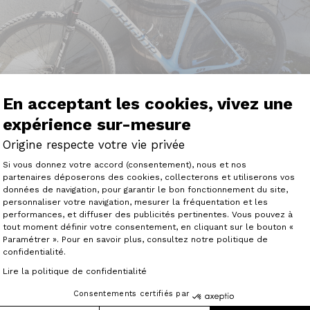
En acceptant les cookies, vivez une
expérience sur-mesure
Origine respecte votre vie privée
Plateforme de Gestion du Consenteme
Si vous donnez votre accord (consentement), nous et nos
partenaires déposerons des cookies, collecterons et utiliserons vos
données de navigation, pour garantir le bon fonctionnement du site,
personnaliser votre navigation, mesurer la fréquentation et les
Axeptio consent
performances, et diffuser des publicités pertinentes. Vous pouvez à
n début d'année j'ai déjà fait 1000 km et 20 000 mètres de
tout moment définir votre consentement, en cliquant sur le bouton «
 forestier et single, un vrai bonheur, j'ai eu vite fait d'
Paramétrer ». Pour en savoir plus, consultez notre politique de
endu !!! vraiment une bête de course et également très c
confidentialité.
eux de mon achat je le recommande sans retenue merci à O
Lire la politique de confidentialité
Consentements certifiés par