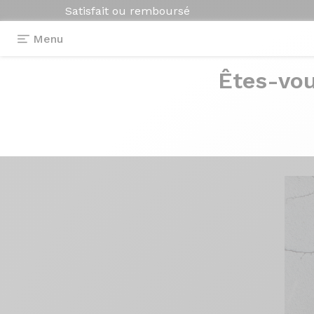
Satisfait ou remboursé
Menu
Êtes-vou
Témoignages
>
Théorème GTR 29
Théorème
GTR 2