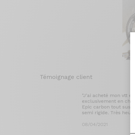
Témoignage client
"J'ai acheté mon vtt e
exclusivement en chemin
Epic carbon tout susp
semi rigide. Très heur
08/04/2021