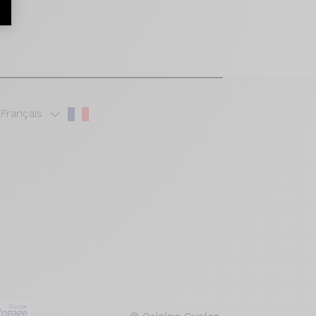
r
Français