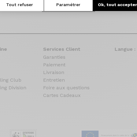
Tout refuser
Configurez le votre
Paramétrer
Ok, tout accepte
ine
Services Client
Langue :
Garanties
Paiement
Livraison
ling Club
Entretien
ing Division
Foire aux questions
Cartes Cadeaux