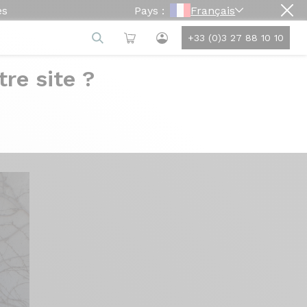
es
Pays :
Français
+33 (0)3 27 88 10 10
re site ?