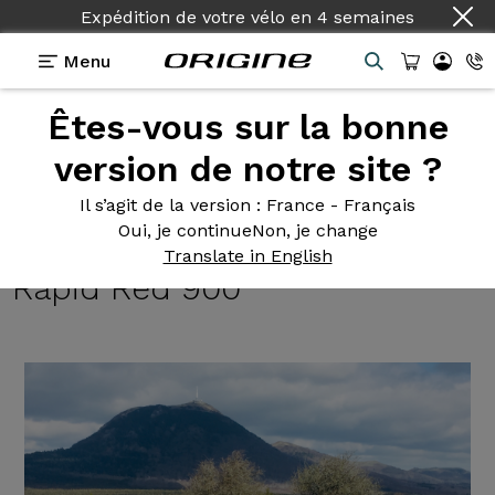
Expédition de votre vélo
en
4 semaines
Menu
Êtes-vous sur la bonne
Témoignages
>
Trail Gravel - Shimano GRX 600
1x11v - Roues Fulcrum Rapid Red 900
version de notre site ?
Trail Gravel
- Shimano GRX
Il s’agit de la version
: France - Français
Oui, je continue
Non, je change
600 1x11v - Roues Fulcrum
Translate in English
Rapid Red 900