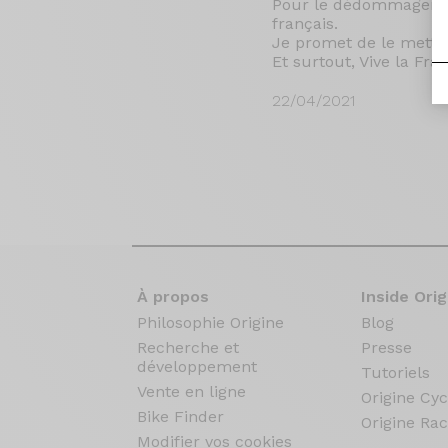
Pour le dédommagement
français.
Je promet de le mettre
Et surtout, Vive la Fran
22/04/2021
À propos
Inside Orig
Philosophie Origine
Blog
Recherche et
Presse
développement
Tutoriels
Vente en ligne
Origine Cyc
Bike Finder
Origine Rac
Modifier vos cookies