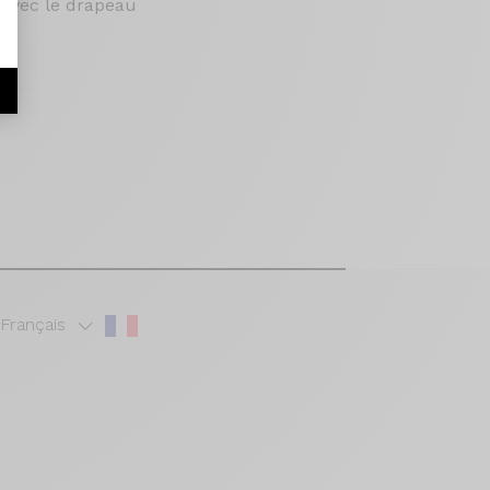
 avec le drapeau
r
Français