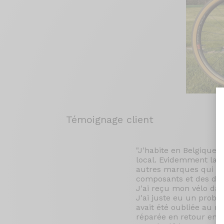
Témoignage client
"J'habite en Belgique 
local. Evidemment la c
autres marques qui nou
composants et des déla
J'ai reçu mon vélo dan
J'ai juste eu un probl
avait été oubliée au m
réparée en retour en 