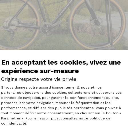
En acceptant les cookies, vivez une
expérience sur-mesure
Origine respecte votre vie privée
Plateforme de Gestion du Consenteme
à 1h30 (en voiture) de l'usine Origine, c'est donc à mes y
Si vous donnez votre accord (consentement), nous et nos
onfiguration à la carte est un plus indéniable par rapport
partenaires déposerons des cookies, collecterons et utiliserons vos
s imposent la couleur des cadres, la transmission et tou
données de navigation, pour garantir le bon fonctionnement du site,
is très longs ces derniers temps.
personnaliser votre navigation, mesurer la fréquentation et les
Axeptio consent
s les délais annoncés début janvier (7 semaines).
performances, et diffuser des publicités pertinentes. Vous pouvez à
ème de serrage de la cassette au début, une petite entretoi
tout moment définir votre consentement, en cliquant sur le bouton «
ontage. J'ai contacté le SAV qui a réagit rapidement. Rou
Paramétrer ». Pour en savoir plus, consultez notre politique de
une semaine. Après cela que du bonheur.
confidentialité.