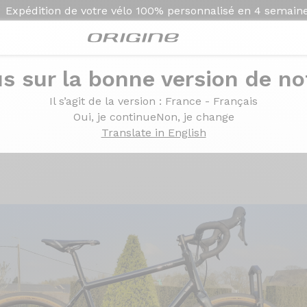
Expédition de votre vélo
100% personnalisé en
4 semain
s sur la bonne version de not
GRX 600 1x11v- Roues Fulcrum Rapid Red 900
Il s’agit de la version
: France - Français
mano GRX 600 1x11v- R
Oui, je continue
Non, je change
Translate in English