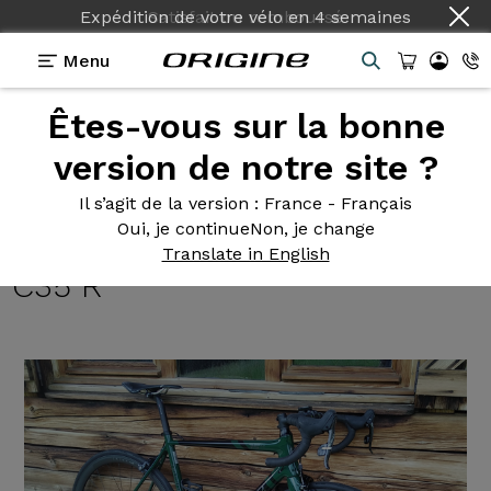
Expédition de votre vélo
en
4 semaines
Menu
Êtes-vous sur la bonne
Témoignages
>
Axxome RS Evo - SRAM Force 22 -
Roues Prymahl Orion C35 R
version de notre site ?
Axxome RS
Evo - SRAM Force
Il s’agit de la version
: France - Français
Oui, je continue
Non, je change
22 - Roues Prymahl Orion
Translate in English
C35 R