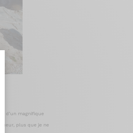
nt : Personnalisez vos Options
ion d’un magnifique
 joueur, plus que je ne