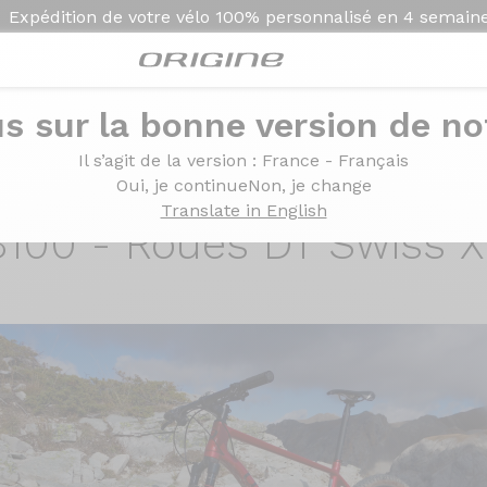
Expédition de votre vélo
100% personnalisé en
4 semain
s sur la bonne version de not
he Rock Shox Sid Select 100mm - Shimano XT M8100 - R
Il s’agit de la version
: France - Français
 - Fourche Rock Shox 
Oui, je continue
Non, je change
Translate in English
100 - Roues DT Swiss X