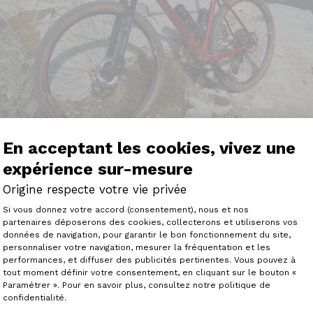
En acceptant les cookies, vivez une
expérience sur-mesure
Origine respecte votre vie privée
Plateforme de Gestion du Consenteme
Si vous donnez votre accord (consentement), nous et nos
partenaires déposerons des cookies, collecterons et utiliserons vos
données de navigation, pour garantir le bon fonctionnement du site,
personnaliser votre navigation, mesurer la fréquentation et les
Axeptio consent
performances, et diffuser des publicités pertinentes. Vous pouvez à
arbone Merida 26’´ ait rendu l’âme, me voici en possess
tout moment définir votre consentement, en cliquant sur le bouton «
mme, full XT, roues DT 1700: aucun regret!
Paramétrer ». Pour en savoir plus, consultez notre politique de
ion et le vélo est à la fois très confortable et malgré tout
confidentialité.