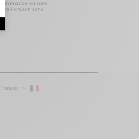
 la commande où mes
 une livraison sans
r
Français