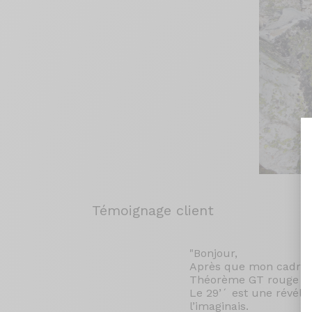
Témoignage client
"Bonjour,
Après que mon cadre c
Théorème GT rouge fla
Le 29’´ est une révélat
l’imaginais.