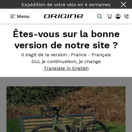
Expédition de votre vélo
en
4 semaines
Menu
Êtes-vous sur la bonne
Témoignages
>
Graxx - Shimano GRX Mixte 2x11v -
Roues Rapid Red 900
version de notre site ?
Graxx -
Shimano GRX Mixte
Il s’agit de la version
: France - Français
Oui, je continue
Non, je change
2x11v - Roues Rapid Red 900
Translate in English