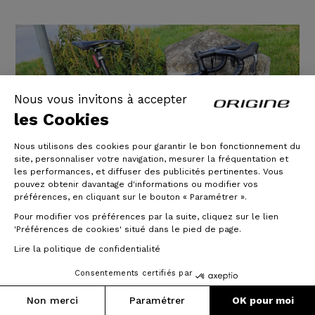
Nous vous invitons à accepter
les Cookies
Nous utilisons des cookies pour garantir le bon fonctionnement du
site, personnaliser votre navigation, mesurer la fréquentation et
les performances, et diffuser des publicités pertinentes. Vous
pouvez obtenir davantage d'informations ou modifier vos
préférences, en cliquant sur le bouton « Paramétrer ».
Pour modifier vos préférences par la suite, cliquez sur le lien
'Préférences de cookies' situé dans le pied de page.
Axxome GTR Evo - Dura ace di2 -
Lire la politique de confidentialité
Roues Prymahl C50 pro
Consentements certifiés par
Il est temps que je vienne donner mon avis sur mon
Non merci
Paramétrer
OK pour moi
Axxome GTR Evo acquit début mai 2021 et un peu