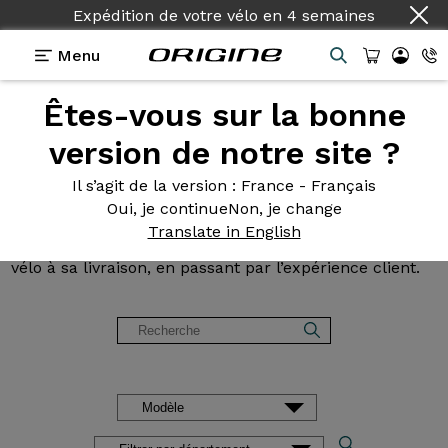
Expédition de votre vélo
en
4 semaines
Menu
Êtes-vous sur la bonne
Avis et
témoignages des
version de notre site ?
clients Origine
Il s’agit de la version
: France - Français
Oui, je continue
Non, je change
Lisez les avis sur nos vélos de Route, Gravel, VTT et
Translate in English
VAE. Des retours d’expérience, de la configuration du
vélo à sa livraison, en passant par l’expérience client.