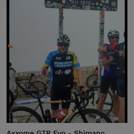
Axxome GTR Evo - Shimano