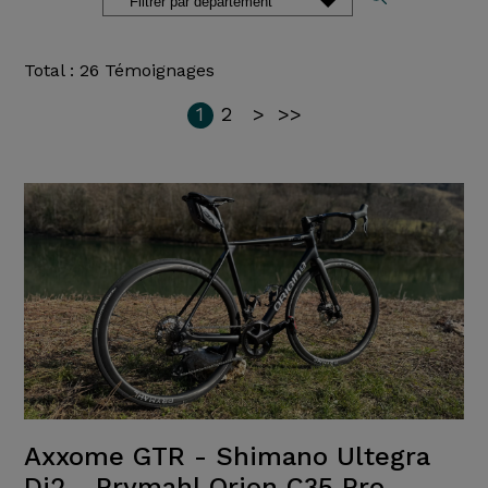
Total : 26 Témoignages
1
2
>
>>
Axxome GTR - Shimano Ultegra
Di2 - Prymahl Orion C35 Pro