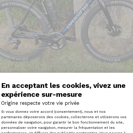
En acceptant les cookies, vivez une
expérience sur-mesure
Origine respecte votre vie privée
vienne donner mon avis sur mon Axxome GTR Evo acquit dé
Plateforme de Gestion du Consenteme
Si vous donnez votre accord (consentement), nous et nos
r terrains très variés, plaines,côtes, quelques longues s
partenaires déposerons des cookies, collecterons et utiliserons vos
données de navigation, pour garantir le bon fonctionnement du site,
personnaliser votre navigation, mesurer la fréquentation et les
Axeptio consent
Origine a réussi à mettre au point un vélo remarquable, u
performances, et diffuser des publicités pertinentes. Vous pouvez à