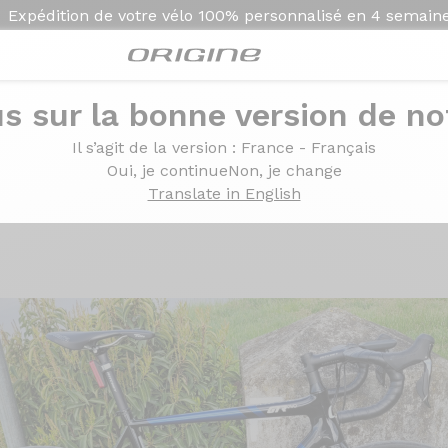
Expédition de votre vélo
100% personnalisé en
4 semain
s sur la bonne version de not
ce di2 - Roues Prymahl C50 pro
Il s’agit de la version
: France - Français
 - Dura ace di2 - Roues
Oui, je continue
Non, je change
Translate in English