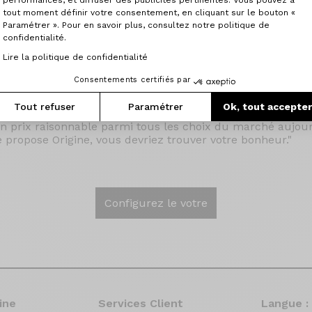
tif sans être trop rigide.
tout moment définir votre consentement, en cliquant sur le bouton «
Paramétrer ». Pour en savoir plus, consultez notre politique de
d'une très grande précision. Les roues Prymahl C50 Pro D
confidentialité.
Dura-ace DI2 donne à ce vélo une des meilleures machines
Lire la politique de confidentialité
nies de pratique.
Consentements certifiés par
 très bon accueil de l'équipe Origine, son professionnalism
Tout refuser
Paramétrer
Ok, tout accepte
vélo performant, confortable avec un montage à la carte, 
un prix raisonnable parmi tous les choix du marché aujourd
e propose Origine, vous devriez trouver votre bonheur."
Configurez le votre
ine
Services Client
Langue :