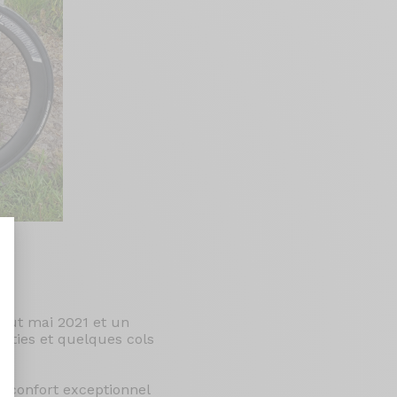
but mai 2021 et un
nt : Personnalisez vos Options
orties et quelques cols
n confort exceptionnel