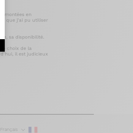
isc montées en
 que j'ai pu utiliser
e, sa disponibilité.
r
le choix de la
'hui, il est judicieux
Français