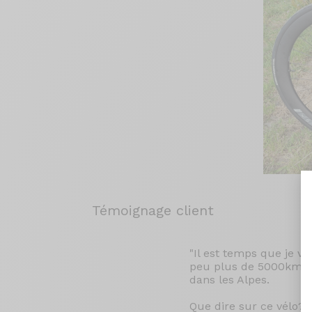
Témoignage client
"Il est temps que je 
peu plus de 5000kms su
dans les Alpes.
Que dire sur ce vélo? 