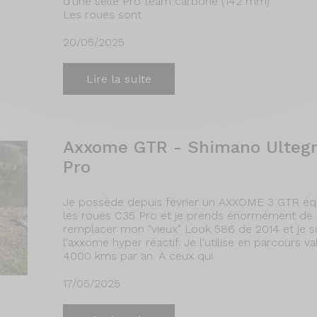
d’une selle Pro team carbone (142 mm).
Les roues sont
20/05/2025
Lire la suite
Axxome GTR - Shimano Ultegra
Pro
Je possède depuis février un AXXOME 3 GTR équ
les roues C35 Pro et je prends énormément de pla
remplacer mon "vieux" Look 586 de 2014 et je sui
l'axxome hyper réactif. Je l'utilise en parcours v
4000 kms par an. A ceux qui
17/05/2025