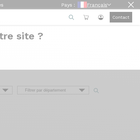
es
Pays :
Français
Contact
re site ?
e
ion du vélo à sa livraison, en passant