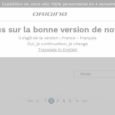
Expédition de votre vélo
100% personnalisé en
4 semain
s sur la bonne version de not
ges des clients Origin
Il s’agit de la version
: France - Français
Oui, je continue
Non, je change
Translate in English
avel, VTT et VAE. Des retours d’expérience, de la configurat
<<
<
1
2
3
4
5
>
>>