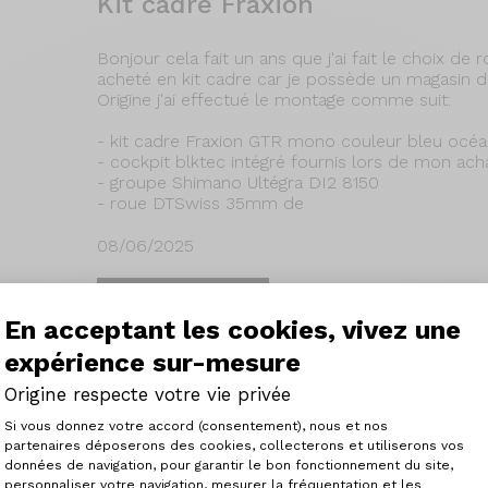
Kit cadre Fraxion
Bonjour cela fait un ans que j'ai fait le choix de 
acheté en kit cadre car je possède un magasin de
Origine j'ai effectué le montage comme suit:
- kit cadre Fraxion GTR mono couleur bleu océan
- cockpit blktec intégré fournis lors de mon acha
- groupe Shimano Ultégra DI2 8150
- roue DTSwiss 35mm de
08/06/2025
Lire la suite
En acceptant les cookies, vivez une
expérience sur-mesure
Origine respecte votre vie privée
Graxx III GTO - Shimano GRX8
Plateforme de Gestion du Consenteme
Si vous donnez votre accord (consentement), nous et nos
A22 Pro
partenaires déposerons des cookies, collecterons et utiliserons vos
données de navigation, pour garantir le bon fonctionnement du site,
personnaliser votre navigation, mesurer la fréquentation et les
Axeptio consent