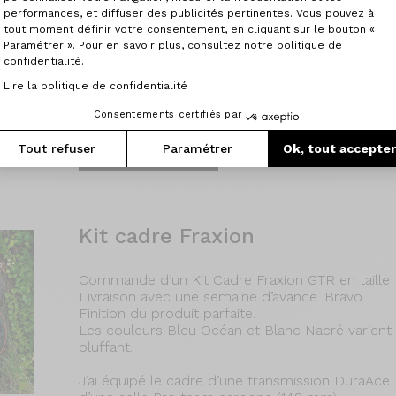
Utilisé pour faire la route of caravan au Maroc (7
performances, et diffuser des publicités pertinentes. Vous pouvez à
sorties à la journée je ne peut en dire que du bie
tout moment définir votre consentement, en cliquant sur le bouton «
j’arrive à enchaîner des heures de pédalage sur
Paramétrer ». Pour en savoir plus, consultez notre politique de
(au Sahara y’a pas que du sable pas mal de caillou
confidentialité.
n’ont pas bougé.
Lire la politique de confidentialité
02/06/2025
Consentements certifiés par
Tout refuser
Paramétrer
Ok, tout accepte
Lire la suite
Kit cadre Fraxion
Commande d’un Kit Cadre Fraxion GTR en taill
Livraison avec une semaine d’avance. Bravo
Finition du produit parfaite.
Les couleurs Bleu Océan et Blanc Nacré varient se
bluffant.
J’ai équipé le cadre d’une transmission DuraAce