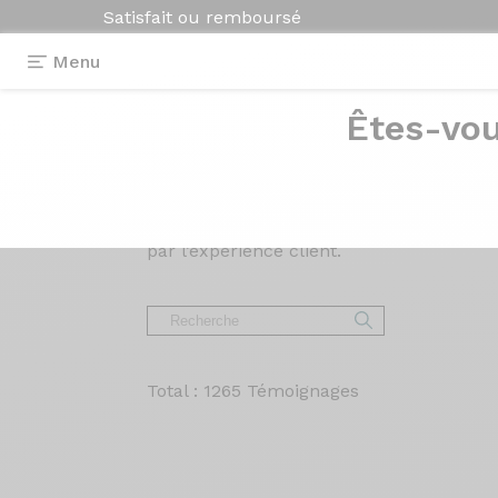
Satisfait ou remboursé
Menu
Êtes-vou
Avis et
témoigna
Lisez les avis sur nos vélos de Route, Gr
par l’expérience client.
Total : 1265 Témoignages