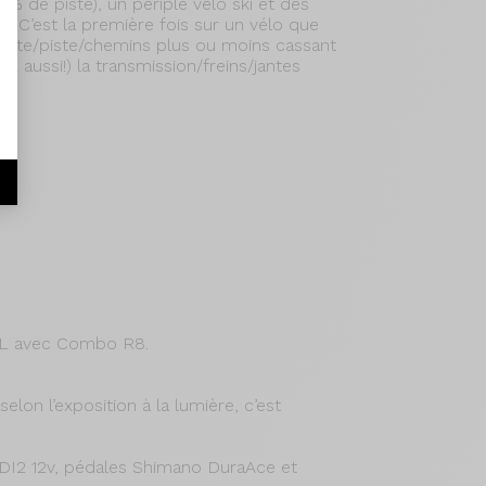
0% de piste), un périple vélo ski et des
n! C’est la première fois sur un vélo que
 route/piste/chemins plus ou moins cassant
x aussi!) la transmission/freins/jantes
r
e L avec Combo R8.
lon l’exposition à la lumière, c’est
 DI2 12v, pédales Shimano DuraAce et