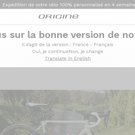
Expédition de votre vélo
100% personnalisé en
4 semain
s sur la bonne version de not
o Dura Ace Di2 12v - Mavic Cosmic SLR 32
Il s’agit de la version
: France - Français
Shimano Dura Ace Di2 1
Oui, je continue
Non, je change
Translate in English