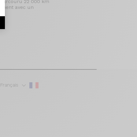
ai parcouru 22 000 km
lement avec un
r
Français