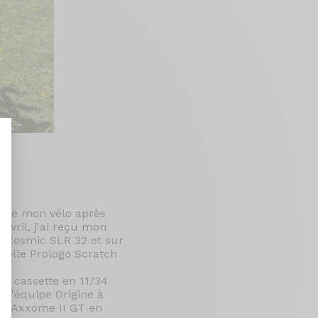
nt : Personnalisez vos Options
e de mon vélo après
avril, j'ai reçu mon
 Cosmic SLR 32 et sur
selle Prologo Scratch
ne cassette en 11/34
à l'équipe Origine à
un Axxome II GT en