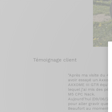
Témoignage client
"Après ma visite du 4
avoir essayé un Axxome
AXXOME III GTR équip
lequel j'ai mis des p
M5 CPC Nack.
Aujourd'hui (09/06/25),
pour aller gravir quelqu
Beaufort au moment du