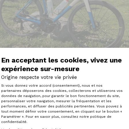
En acceptant les cookies, vivez une
expérience sur-mesure
Origine respecte votre vie privée
Plateforme de Gestion du Consenteme
Si vous donnez votre accord (consentement), nous et nos
 mars 2025 à l'usine de Rouvigines où j'ai passé command
partenaires déposerons des cookies, collecterons et utiliserons vos
 III GTR que le service commercial m'avait préparé, le 17 
données de navigation, pour garantir le bon fonctionnement du site,
é d'un groupe Shimano DURA ACE Di2 12v, de roues MAVIC
personnaliser votre navigation, mesurer la fréquentation et les
Axeptio consent
édales FAVERO ASSIOMA DUO (capteur de puissance) et une 
performances, et diffuser des publicités pertinentes. Vous pouvez à
tout moment définir votre consentement, en cliquant sur le bouton «
 après 985 km, je suis très satisfait de ce vélo équipé d'u
Paramétrer ». Pour en savoir plus, consultez notre politique de
es cols alpins cet été ; je pourrai d'ailleurs rendre visite 
confidentialité.
 passage du TDF (je dois ajouter que je possédais déjà 