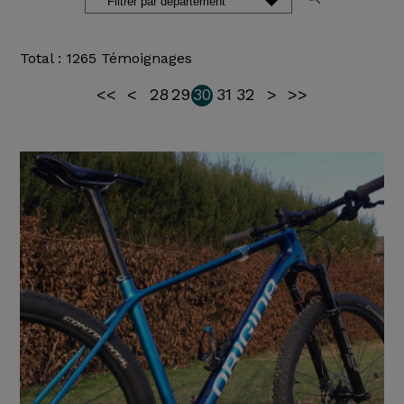
Total : 1265 Témoignages
<<
<
28
29
30
31
32
>
>>