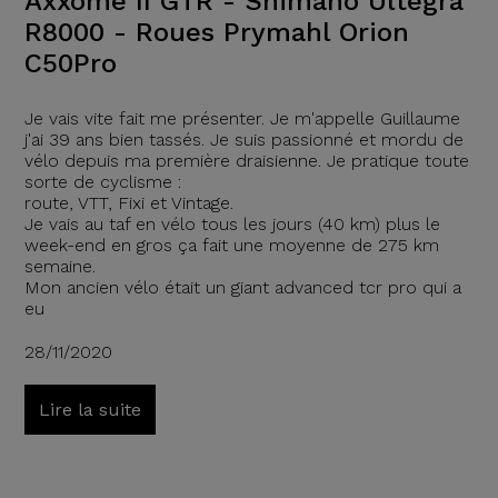
Axxome II GTR - Shimano Ultegra
R8000 - Roues Prymahl Orion
C50Pro
Je vais vite fait me présenter. Je m'appelle Guillaume
j'ai 39 ans bien tassés. Je suis passionné et mordu de
vélo depuis ma première draisienne. Je pratique toute
sorte de cyclisme :
route, VTT, Fixi et Vintage.
Je vais au taf en vélo tous les jours (40 km) plus le
week-end en gros ça fait une moyenne de 275 km
semaine.
Mon ancien vélo était un giant advanced tcr pro qui a
eu
28/11/2020
Lire la suite