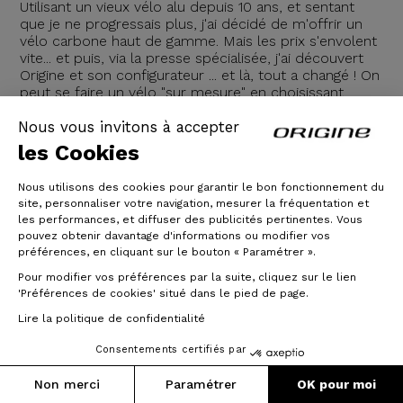
Utilisant un vieux vélo alu depuis 10 ans, et sentant
que je ne progressais plus, j'ai décidé de m'offrir un
vélo carbone haut de gamme. Mais les prix s'envolent
vite... et puis, via la presse spécialisée, j'ai découvert
Origine et son configurateur ... et là, tout a changé ! On
peut se faire un vélo "sur mesure" en choisissant
notamment son pédalier, sa cassette, sa couleur,
Nous vous invitons à accepter
15/11/2020
les Cookies
Nous utilisons des cookies pour garantir le bon fonctionnement du
Lire la suite
site, personnaliser votre navigation, mesurer la fréquentation et
les performances, et diffuser des publicités pertinentes. Vous
pouvez obtenir davantage d'informations ou modifier vos
préférences, en cliquant sur le bouton « Paramétrer ».
Pour modifier vos préférences par la suite, cliquez sur le lien
'Préférences de cookies' situé dans le pied de page.
Lire la politique de confidentialité
Consentements certifiés par
Non merci
Paramétrer
OK pour moi