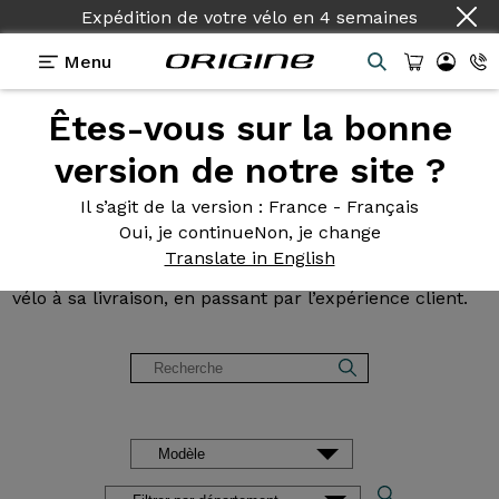
Expédition de votre vélo
en
4 semaines
Menu
Êtes-vous sur la bonne
Avis et
témoignages des
version de notre site ?
clients Origine
Il s’agit de la version
: France - Français
Oui, je continue
Non, je change
Lisez les avis sur nos vélos de Route, Gravel, VTT et
Translate in English
VAE. Des retours d’expérience, de la configuration du
vélo à sa livraison, en passant par l’expérience client.