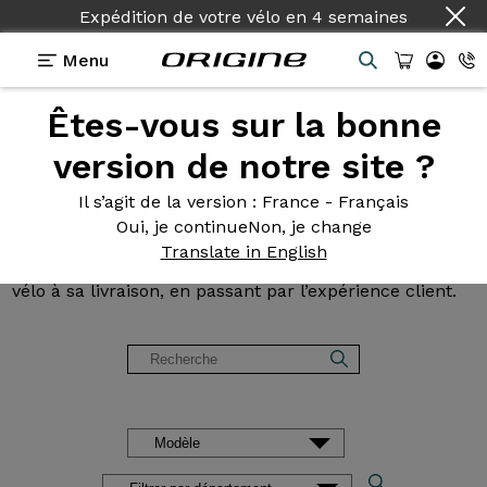
Expédition de votre vélo
Pays :
Français
en
4 semaines
Menu
Êtes-vous sur la bonne
Avis et
témoignages des
version de notre site ?
clients Origine
Il s’agit de la version
: France - Français
Oui, je continue
Non, je change
Lisez les avis sur nos vélos de Route, Gravel, VTT et
Translate in English
VAE. Des retours d’expérience, de la configuration du
vélo à sa livraison, en passant par l’expérience client.