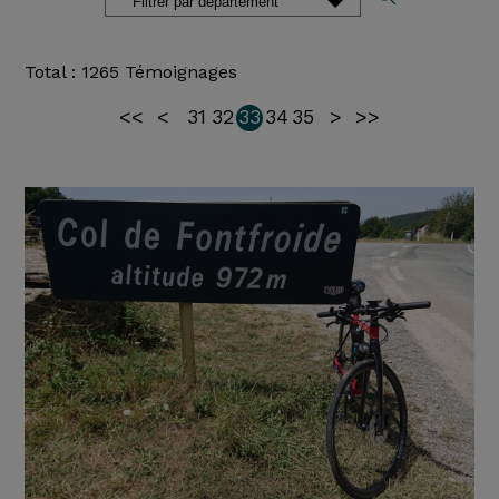
Total : 1265 Témoignages
<<
<
31
32
33
34
35
>
>>