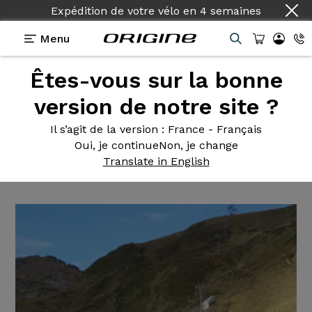
Expédition de votre vélo
en
4 semaines
Menu
Êtes-vous sur la bonne
Témoignages
>
Vélo de course Axxome II GTR
Ultegra DI2 Bora One 35
version de notre site ?
Vélo de
course Axxome II GTR
Il s’agit de la version
: France - Français
Oui, je continue
Non, je change
Ultegra DI2 Bora One 35
Translate in English