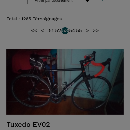
Total : 1265 Témoignages
<<
<
51
52
53
54
55
>
>>
Tuxedo EV02