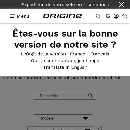
Pays :
Français
Menu
Êtes-vous sur la bonne
Avis et
témoignages des
version de notre site ?
clients Origine
Il s’agit de la version
: France - Français
Oui, je continue
Non, je change
Lisez les avis sur nos vélos de Route, Gravel, VTT et
Translate in English
VAE. Des retours d’expérience, de la configuration du
vélo à sa livraison, en passant par l’expérience client.