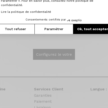
roites malgré les routes gardoises... Finalement je tiens à
Paramétrer ». Pour en savoir plus, consultez notre politique de
'une entreprise promise à un bel avenir.
confidentialité.
Lire la politique de confidentialité
peine débutée j'ai déjà hâte de remonter sur mon Origine
Consentements certifiés par
Tout refuser
Paramétrer
Ok, tout accepte
Configurez le votre
ine
Services Client
Langue :
Garanties
Paiement
Livraison