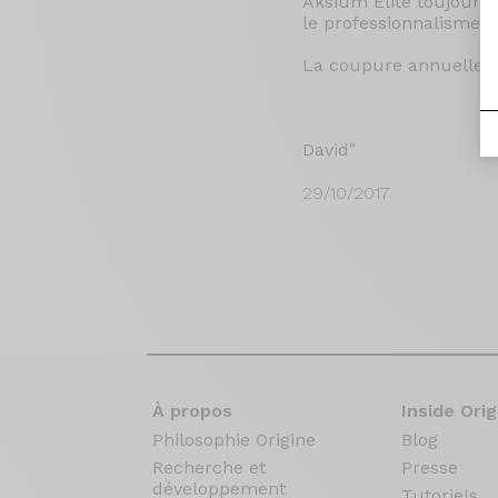
Aksium Elite toujours d
le professionnalisme d
La coupure annuelle à 
David"
29/10/2017
À propos
Inside Orig
Philosophie Origine
Blog
Recherche et
Presse
développement
Tutoriels