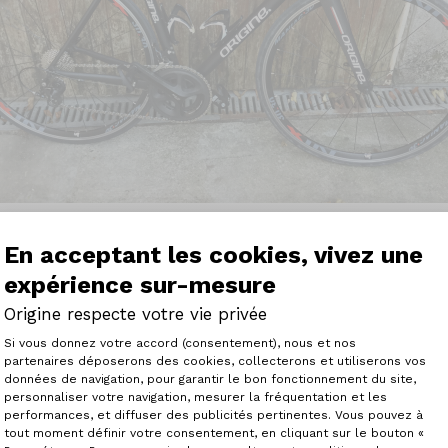
En acceptant les cookies, vivez une
expérience sur-mesure
Origine respecte votre vie privée
 Origine Tuxedo Evo2 je suis convaincu d'avoir fait le bon 
Plateforme de Gestion du Consenteme
Si vous donnez votre accord (consentement), nous et nos
nture neuve en aluminium, avec des composants fiables et
partenaires déposerons des cookies, collecterons et utiliserons vos
ne un cadre esthétique et rigide, adapté aux départs arr
données de navigation, pour garantir le bon fonctionnement du site,
s concurrence pour un matériel de qualité. Aucune gêne po
personnaliser votre navigation, mesurer la fréquentation et les
Axeptio consent
ion avec un configurateur pratique et des tableaux de géo
performances, et diffuser des publicités pertinentes. Vous pouvez à
 qui respire la fiabilité dans toutes les situations comme
tout moment définir votre consentement, en cliquant sur le bouton «