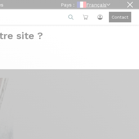
es
Pays :
Français
Contact
re site ?