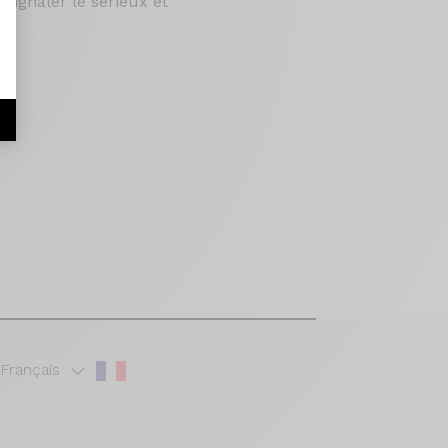
 signaler le sérieux et
 !
r
Français