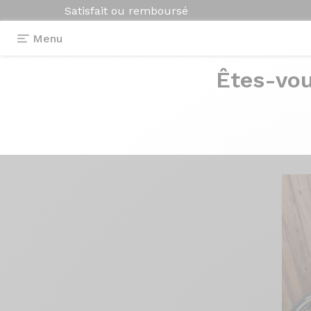
Satisfait ou remboursé
Menu
Êtes-vou
Témoignages
>
Tuxedo Evo2
Tuxedo
Evo2