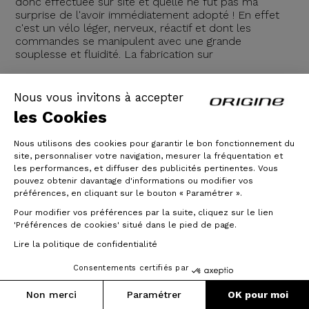
donc effectuée sur site et quelle ne fut pas ma
surprise de l'avoir immédiatement adopté ! En effet
c'est un vélo léger, nerveux, réactif et dont les
commandes se manipulent avec une grande
souplesse et fluidité. La fabrication sur
10/06/2024
Nous vous invitons à accepter
les Cookies
Lire la suite
Nous utilisons des cookies pour garantir le bon fonctionnement du
site, personnaliser votre navigation, mesurer la fréquentation et
les performances, et diffuser des publicités pertinentes. Vous
pouvez obtenir davantage d'informations ou modifier vos
préférences, en cliquant sur le bouton « Paramétrer ».
Pour modifier vos préférences par la suite, cliquez sur le lien
'Préférences de cookies' situé dans le pied de page.
Lire la politique de confidentialité
Consentements certifiés par
Non merci
Paramétrer
OK pour moi