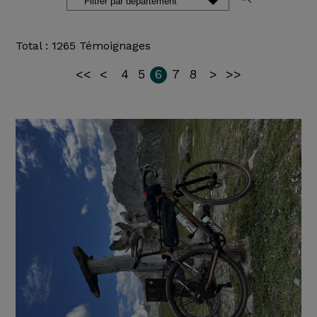
Total : 1265 Témoignages
<<
<
4
5
6
7
8
>
>>