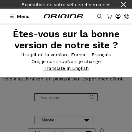
Expédition de votre vélo
en
4 semaines
Menu
Êtes-vous sur la bonne
Avis et
témoignages des
version de notre site ?
clients Origine
Il s’agit de la version
: France - Français
Oui, je continue
Non, je change
Lisez les avis sur nos vélos de Route, Gravel, VTT et
Translate in English
VAE. Des retours d’expérience, de la configuration du
vélo à sa livraison, en passant par l’expérience client.