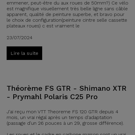
emmener, peut-être du aux roues de 50mm?) Ce vélo
est magnifique visuellement très belle ligne sans câble
apparent, qualité de peinture superbe, et bravo pour
le choix de configuration(peinture cintre selle cassette
plateaux roues) c est vraiment le
23/07/2024
Lire la suite
Théorème FS GTR - Shimano XTR
- Prymahl Polaris C25 Pro
J'ai reçu mon VTT Theoreme FS 120 GTR depuis 4
mois, un vrai régal après un temps d'adaptation
(passage d'un 26 pouces à un 29, grosse différence).
Les roues et le cadre en carbone maison sont un vrai