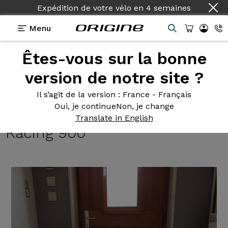
Expédition de votre vélo
en
4 semaines
Menu
Êtes-vous sur la bonne
Témoignages
>
Axxome GTO - Shimano R7100 105
12v - Fulcrum Racing 900
version de notre site ?
Axxome GTO
- Shimano
Il s’agit de la version
: France - Français
Oui, je continue
Non, je change
R7100 105 12v - Fulcrum
Translate in English
Racing 900