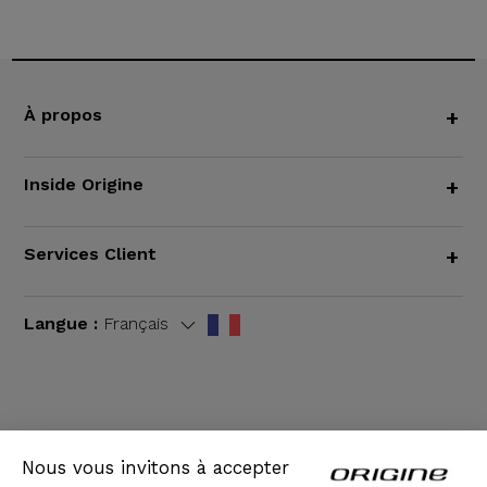
À propos
+
Inside Origine
+
Services Client
+
Langue :
Français
CGV
|
Mentions légales
Nous vous invitons à accepter