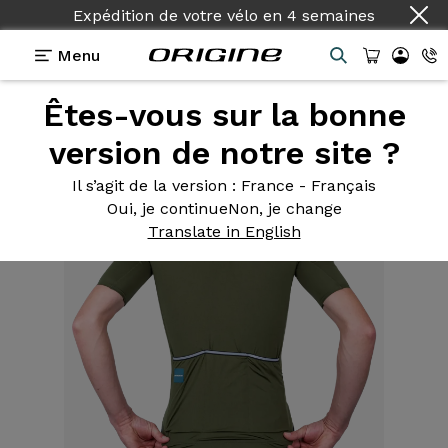
Expédition de votre vélo
en
4 semaines
Menu
Êtes-vous sur la bonne
Equipements
>
Textile
>
Maillot Route Homme Vert
Army
version de notre site ?
Il s’agit de la version
: France - Français
Oui, je continue
Non, je change
Translate in English