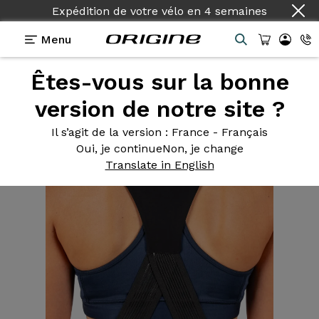
Expédition de votre vélo
en
4 semaines
Menu
Êtes-vous sur la bonne
Equipements
>
Textile
>
Cuissard Route Femme
noir Logo Blanc
version de notre site ?
Il s’agit de la version
: France - Français
Oui, je continue
Non, je change
Translate in English