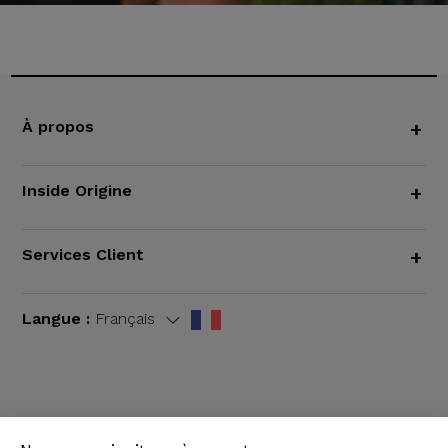
À propos
+
Inside Origine
+
Services Client
+
Langue :
Français
CGV
|
Mentions légales