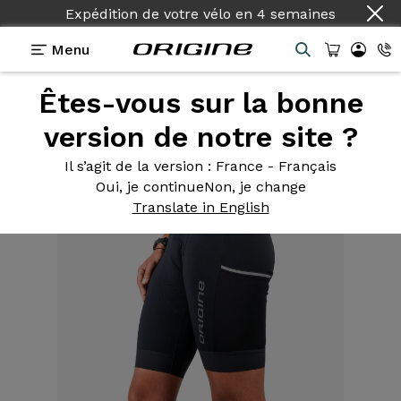
Expédition de votre vélo
en
4 semaines
Menu
Êtes-vous sur la bonne
Equipements
>
Textile
>
Cuissard Cargo Femme
Noir
version de notre site ?
Il s’agit de la version
: France - Français
Oui, je continue
Non, je change
Translate in English