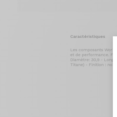
Caractéristiques
Les composants World 
et de performance. Fab
Diamètre: 30,9 - Longu
Titane) - Finition : noir