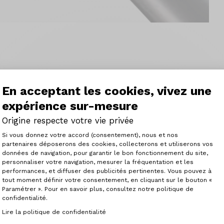
En acceptant les cookies, vivez une
Cup Series (WCS) de Ritchey sont un must pour votre vél
expérience sur-mesure
riqué en Carbone UD. Chariot forgés en une pièce pour pl
eur: 400 mm - Déport: 0 mm - Serrrage pour rails 7x7 mm
Origine respecte votre vie privée
 mat.
Plateforme de Gestion du Consenteme
Si vous donnez votre accord (consentement), nous et nos
partenaires déposerons des cookies, collecterons et utiliserons vos
données de navigation, pour garantir le bon fonctionnement du site,
personnaliser votre navigation, mesurer la fréquentation et les
Axeptio consent
performances, et diffuser des publicités pertinentes. Vous pouvez à
tout moment définir votre consentement, en cliquant sur le bouton «
Paramétrer ». Pour en savoir plus, consultez notre politique de
confidentialité.
Articles similaires
Lire la politique de confidentialité