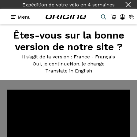
Expédition de votre vélo
en
4 semaines
Menu
Êtes-vous sur la bonne
Tutoriels Origine
>
Comment graisser son axe et
son boitier de pédalier ?
version de notre site ?
Comment graisser
son axe et
Il s’agit de la version
: France - Français
Oui, je continue
Non, je change
son boitier de pédalier ?
Translate in English