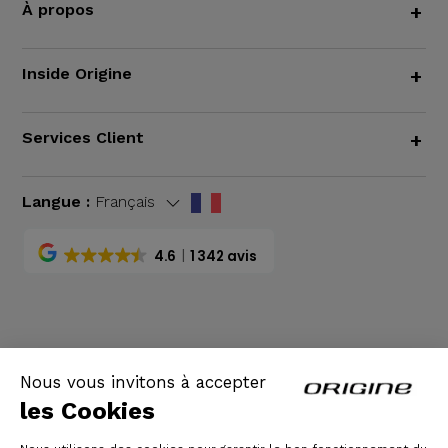
À propos
+
Inside Origine
+
Services Client
+
Langue :
Français
4.6
1 342 avis
CGV
|
Mentions légales
Nous vous invitons à accepter
les Cookies