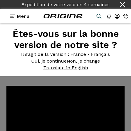
Expédition de votre vélo
en
4 semaines
Menu
Êtes-vous sur la bonne
Tutoriels Origine
>
Comment entretenir sa
transmission de vélo ?
version de notre site ?
Comment entretenir
sa
Il s’agit de la version
: France - Français
Oui, je continue
Non, je change
transmission de vélo ?
Translate in English