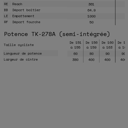
RE
Reach
361
BB
Déport boitier
64.9
LE
Empattement
1000
RF
Déport fourche
50
Potence TK-278A (semi-intégrée)
De 151
De 156
De 160
De 16
Taille cycliste
à 155
à 159
à 163
à 16
Longueur de potence
60
80
90
90
Largeur de cintre
380
400
400
400