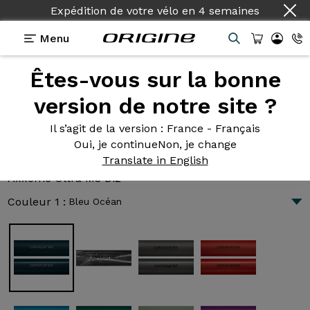
Expédition de votre vélo
en
4 semaines
Menu
Êtes-vous sur la bonne
Présentation
Technologies
version de notre site ?
Il s’agit de la version
: France - Français
Oui, je continue
Non, je change
Axxome Ultra M3 Di2
Translate in English
3 696 €
|
9.0 kg
Axxome Ultra M3 Di2
Couleur 1 :
Bleu Océan