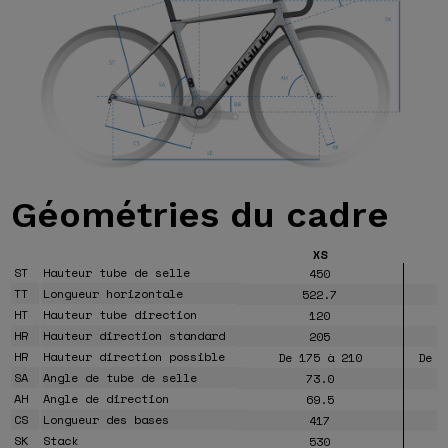
Géométries
du cadre
XS
ST
Hauteur tube de selle
450
TT
Longueur horizontale
522.7
HT
Hauteur tube direction
120
HR
Hauteur direction standard
205
HR
Hauteur direction possible
De 175 à 210
De 1
SA
Angle de tube de selle
73.0
AH
Angle de direction
69.5
CS
Longueur des bases
417
SK
Stack
530