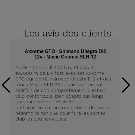
Les avis
des clients
Axxome GTO - Shimano Ultegra Di2
12v - Mavic Cosmic SLR 32
Après 14 mois, 12200 km, 81 cols et
Ap
168000 m de D+ faits avec cet Axxome
A
GTO équipé d'un groupe Ultegra DI2 et des
ro
roues Mavic SLR 32, je suis pleinement
tr
satisfait de son comportement. C'est un
co
vélo confortable, bien adapté aux longs
pn
parcours avec du dénivelé,
ré
particulièrement en montagne. Il demeure
de
néanmoins tonique pour faire les sorties
in
club un peu nerveuses.
on
be
ri