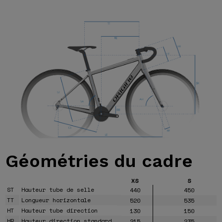
Géométries
du cadre
XS
S
ST
Hauteur tube de selle
440
450
TT
Longueur horizontale
520
535
HT
Hauteur tube direction
130
150
HR
Hauteur direction standard
215
235