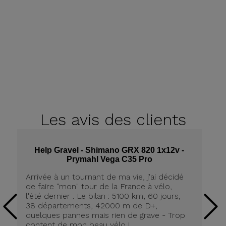
Les avis
des clients
Help Gravel - Shimano GRX 820 1x12v -
Prymahl Vega C35 Pro
Arrivée à un tournant de ma vie, j'ai décidé
Qu
de faire "mon" tour de la France à vélo,
He
l'été dernier . Le bilan : 5100 km, 60 jours,
su
38 départements, 42000 m de D+,
l&
quelques pannes mais rien de grave - Trop
content de mon beau vélo !