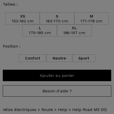
Tailles :
XS
S
M
153-162 cm
163-170 cm
171-178 cm
L
XL
179-185 cm
186-197 cm
Position :
Confort
Neutre
Sport
Ajouter au panier
Besoin d'aide ?
Vélos électriques
>
Route
>
Help
>
Help Road M5 Di2