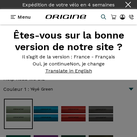
Expédition de votre vélo
en
4 semaines
Menu
Êtes-vous sur la bonne
Présentation
Technologies
version de notre site ?
Il s’agit de la version
: France - Français
Oui, je continue
Non, je change
Help Road M5 Di2
Translate in English
6 350 €
|
11.8 kg
Help Road M5 Di2
Couleur 1 :
Yéyé Green