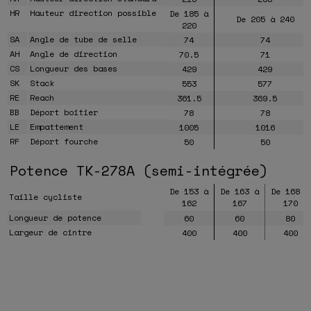
HR
Hauteur direction possible
De 185 à
De 205 à 240
220
SA
Angle de tube de selle
74
74
AH
Angle de direction
70.5
71
CS
Longueur des bases
429
429
SK
Stack
553
577
RE
Reach
361.5
369.5
BB
Déport boitier
78
78
LE
Empattement
1005
1016
RF
Déport fourche
50
50
Potence TK-278A (semi-intégrée)
De 153 à
De 163 à
De 168 à
Taille cycliste
162
167
170
Longueur de potence
60
60
80
Largeur de cintre
400
400
400