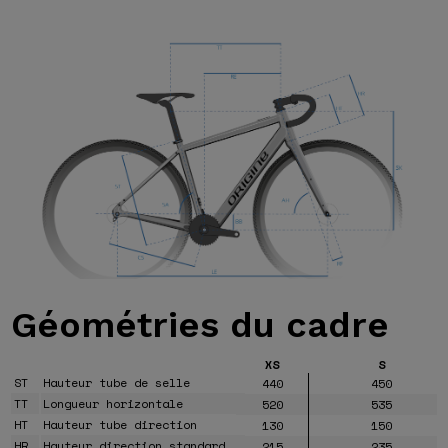
Géométries
du cadre
XS
S
ST
Hauteur tube de selle
440
450
TT
Longueur horizontale
520
535
HT
Hauteur tube direction
130
150
HR
Hauteur direction standard
215
235