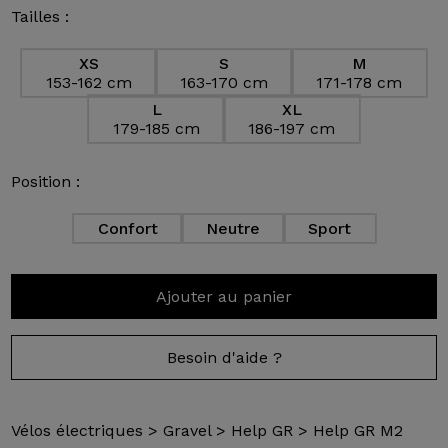
Tailles :
XS
S
M
153-162 cm
163-170 cm
171-178 cm
L
XL
179-185 cm
186-197 cm
Position :
Confort
Neutre
Sport
Ajouter au panier
Besoin d'aide ?
Vélos électriques
>
Gravel
>
Help GR
>
Help GR M2