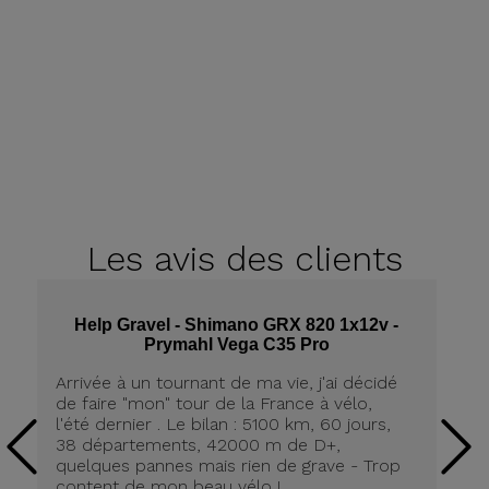
Les avis
des clients
Help Gravel - Shimano GRX 820 1x12v -
Prymahl Vega C35 Pro
Arrivée à un tournant de ma vie, j'ai décidé
Qu
de faire "mon" tour de la France à vélo,
He
l'été dernier . Le bilan : 5100 km, 60 jours,
su
38 départements, 42000 m de D+,
l&
quelques pannes mais rien de grave - Trop
content de mon beau vélo !