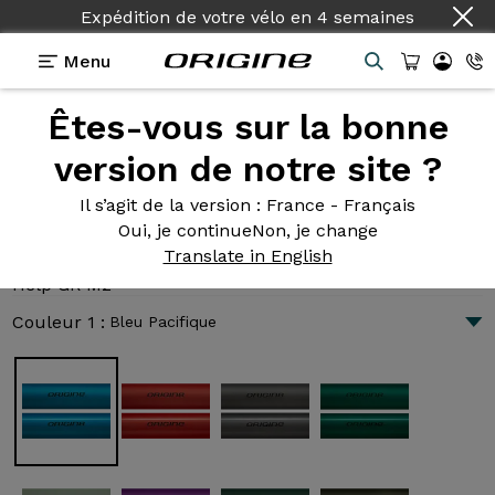
Expédition de votre vélo
en
4 semaines
Menu
Êtes-vous sur la bonne
Présentation
Technologies
version de notre site ?
Il s’agit de la version
: France - Français
Oui, je continue
Non, je change
Help GR M2
Translate in English
3 854 €
|
13.0 kg
Help GR M2
Couleur 1 :
Bleu Pacifique