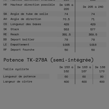
HR
Hauteur direction possible
De 185 à
De 205 à 240
220
SA
Angle de tube de selle
74
74
AH
Angle de direction
70.5
71
CS
Longueur des bases
429
429
SK
Stack
553
577
RE
Reach
361.5
369.5
BB
Déport boitier
78
78
LE
Empattement
1005
1016
RF
Déport fourche
50
50
Potence TK-278A (semi-intégrée)
De 153 à
De 163 à
De 168 à
Taille cycliste
162
167
170
Longueur de potence
60
60
80
Largeur de cintre
400
400
400