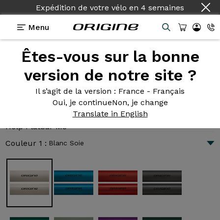
Expédition de votre vélo
en
4 semaines
Menu
Êtes-vous sur la bonne
Présentation
Technologies
version de notre site ?
Il s’agit de la version
: France - Français
Oui, je continue
Non, je change
Help Flatbar M3
Translate in English
3 854 €
|
12.8 kg
Help Flatbar M3
Couleur 1 :
Blanc Soie