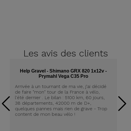
Les avis
des clients
Help Gravel - Shimano GRX 820 1x12v -
Prymahl Vega C35 Pro
Arrivée à un tournant de ma vie, j'ai décidé
Qu
de faire "mon" tour de la France à vélo,
He
l'été dernier . Le bilan : 5100 km, 60 jours,
su
38 départements, 42000 m de D+,
l&
quelques pannes mais rien de grave - Trop
content de mon beau vélo !