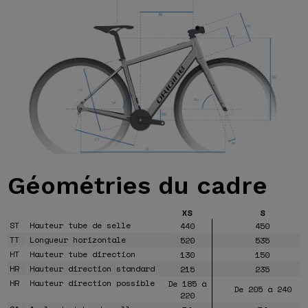
Géométries
du cadre
XS
S
ST
Hauteur tube de selle
440
450
TT
Longueur horizontale
520
535
HT
Hauteur tube direction
130
150
HR
Hauteur direction standard
215
235
HR
Hauteur direction possible
De 185 à
De 205 à 240
220