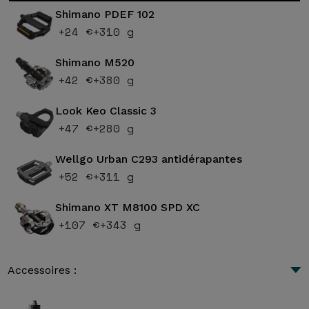
Shimano PDEF 102
+24 €
+310 g
Shimano M520
+42 €
+380 g
Look Keo Classic 3
+47 €
+280 g
Wellgo Urban C293 antidérapantes
+52 €
+311 g
Shimano XT M8100 SPD XC
+107 €
+343 g
Accessoires :