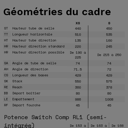
Géométries
du cadre
XS
S
ST
Hauteur tube de selle
440
450
TT
Longueur horizontale
510
535
HT
Hauteur tube direction
135
160
HR
Hauteur direction standard
220
245
HR
Hauteur direction possible
De 190 à
De 215 à 250
225
SA
Angle de tube de selle
74
74
AH
Angle de direction
71.5
72
CS
Longueur des bases
429
429
SK
Stack
550
575
RE
Reach
360
378
BB
Déport boitier
80
80
LE
Empattement
986
1008
RF
Déport fourche
45
45
Potence Switch Comp RL1 (semi-
intégrée)
De 153 à
De 163 à
De 168 à
Taille cycliste