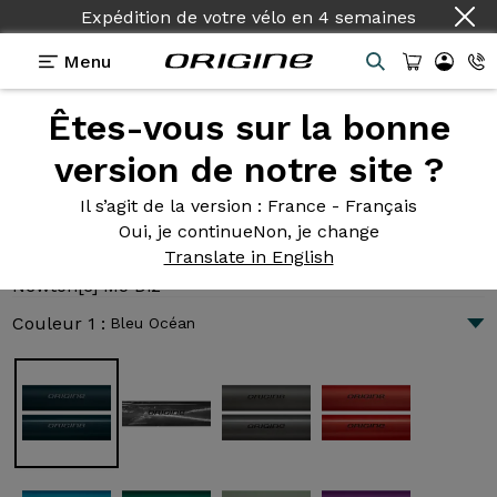
Expédition de votre vélo
en
4 semaines
Menu
Êtes-vous sur la bonne
Présentation
Technologies
version de notre site ?
Il s’agit de la version
: France - Français
Oui, je continue
Non, je change
Newton[e] M5 Di2
Translate in English
6 881 €
|
10.6 kg
Newton[e] M5 Di2
Couleur 1 :
Bleu Océan