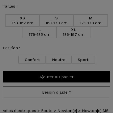
Tailles :
XS
S
M
153-162 cm
163-170 cm
171-178 cm
L
XL
179-185 cm
186-197 cm
Position :
Confort
Neutre
Sport
Ajouter au panier
Besoin d'aide ?
Vélos électriques
>
Route
>
Newton[e]
>
Newton[e] M5