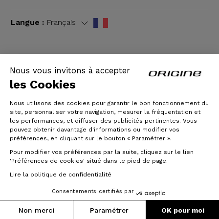
Langue :
Français
Nous vous invitons à accepter
CGV
|
Mentions légales
les Cookies
Nous utilisons des cookies pour garantir le bon fonctionnement du
site, personnaliser votre navigation, mesurer la fréquentation et
les performances, et diffuser des publicités pertinentes. Vous
pouvez obtenir davantage d'informations ou modifier vos
préférences, en cliquant sur le bouton « Paramétrer ».
Pour modifier vos préférences par la suite, cliquez sur le lien
'Préférences de cookies' situé dans le pied de page.
© Origine Cycles
Lire la politique de confidentialité
Consentements certifiés par
Prix :
Poids :
5 664 €
11.65 kg
Ajouter au panier
Non merci
Paramétrer
OK pour moi
Jusqu'à 3x sans frais
(Taille S)