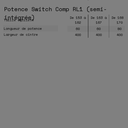
Potence Switch Comp RL1 (semi-
intégrée)
De 153 à
De 163 à
De 168 à
Taille cycliste
162
167
170
Longueur de potence
60
60
80
Largeur de cintre
400
400
400