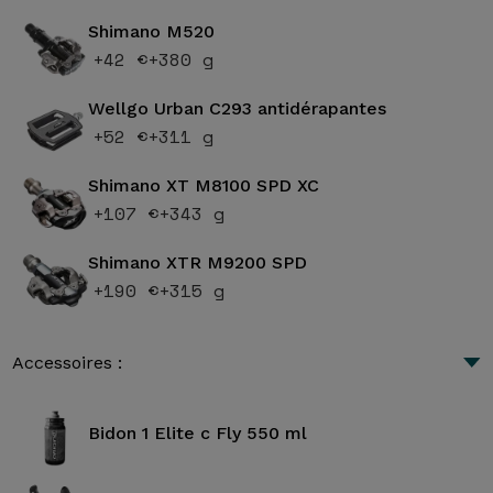
Shimano M520
+42 €
+380 g
Wellgo Urban C293 antidérapantes
+52 €
+311 g
Shimano XT M8100 SPD XC
+107 €
+343 g
Shimano XTR M9200 SPD
+190 €
+315 g
Accessoires :
Bidon 1 Elite c Fly 550 ml