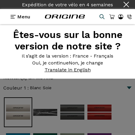
Expédition de votre vélo
en
4 semaines
Menu
Êtes-vous sur la bonne
Présentation
Technologies
version de notre site ?
Il s’agit de la version
: France - Français
Oui, je continue
Non, je change
Newton[e] GR M5 AXS
Translate in English
5 664 €
|
11.6 kg
Newton[e] GR M5 AXS
Couleur 1 :
Blanc Soie