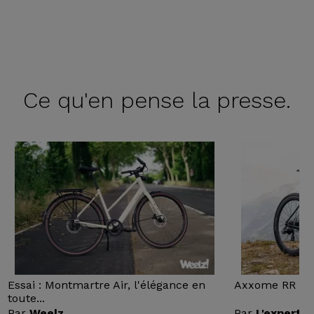
Ce qu'en
pense la presse.
Essai : Montmartre Air, l'élégance en
Axxome RR : Ess
toute...
Par
Weelz
Par
L'expert v