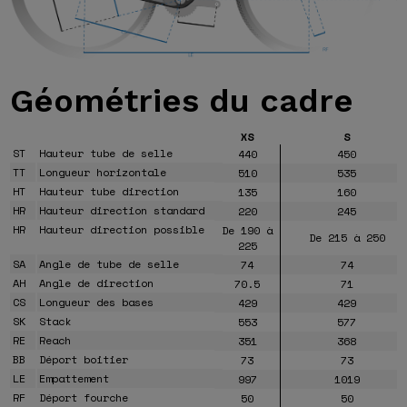
Géométries
du cadre
XS
S
ST
Hauteur tube de selle
440
450
TT
Longueur horizontale
510
535
HT
Hauteur tube direction
135
160
HR
Hauteur direction standard
220
245
HR
Hauteur direction possible
De 190 à
De 215 à 250
225
SA
Angle de tube de selle
74
74
AH
Angle de direction
70.5
71
CS
Longueur des bases
429
429
SK
Stack
553
577
RE
Reach
351
368
BB
Déport boitier
73
73
LE
Empattement
997
1019
RF
Déport fourche
50
50