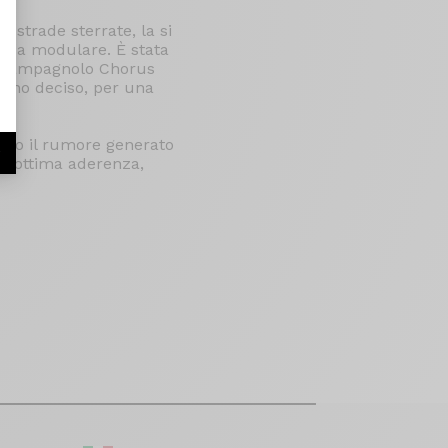
u strade sterrate, la si
le da modulare. È stata
ze Campagnolo Chorus
 meno deciso, per una
ando il rumore generato
r
 un'ottima aderenza,