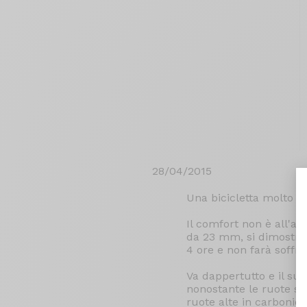
28/04/2015
Una bicicletta molto ver
Il comfort non è all'a
da 23 mm, si dimostra 
4 ore e non farà soffrir
Va dappertutto e il su
nonostante le ruote sia
ruote alte in carbonio