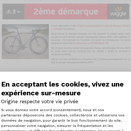
En acceptant les cookies, vivez une
satile, leggera e reattiva.
expérience sur-mesure
ltezza di quello delle moto da endurance, ma nonostante 
meno faticosa di quanto sembri. Non ha paura di affrontar
Origine respecte votre vie privée
e il suo proprietario.
Plateforme de Gestion du Consenteme
Si vous donnez votre accord (consentement), nous et nos
partenaires déposerons des cookies, collecterons et utiliserons vos
o peso ridotto lo rende un ottimo strumento per le arrampic
données de navigation, pour garantir le bon fonctionnement du site,
no un po' lente quando si tratta di rilanciare. Le ruote bas
personnaliser votre navigation, mesurer la fréquentation et les
Axeptio consent
 al 100% sarebbero senza dubbio più favorevoli in questo e
performances, et diffuser des publicités pertinentes. Vous pouvez à