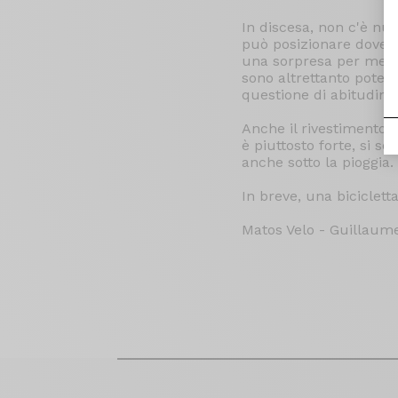
In discesa, non c'è null
può posizionare dove si
una sorpresa per me, 
sono altrettanto potent
questione di abitudine
Anche il rivestimento 
è piuttosto forte, si s
anche sotto la pioggia.
In breve, una biciclet
Matos Velo - Guillaum