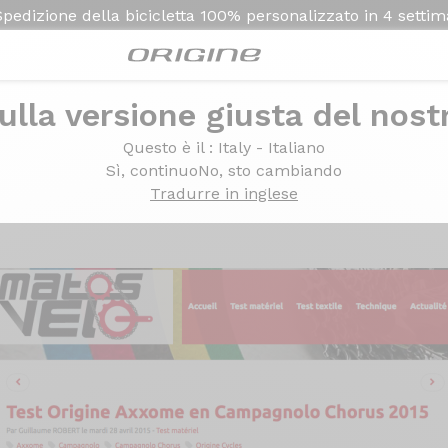
Spedizione della bicicletta
100% personalizzato in
4 setti
ulla versione giusta del nost
it Test Origine Axxome 250 / Campagnolo Chorus
st
Origine Axxome 250 
Questo è il
: Italy - Italiano
Sì, continuo
No, sto cambiando
Tradurre in inglese