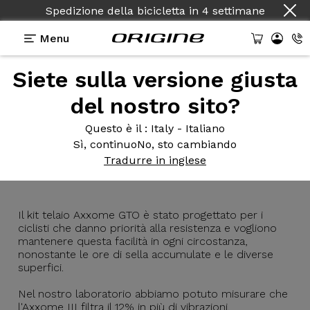
Spedizione della bicicletta
in
4 settimane
Menu
Siete sulla versione giusta
Presentazione
Tecnologie
del nostro sito?
Questo è il
: Italy - Italiano
Sì, continuo
No, sto cambiando
Axxome
III GTO
Tradurre in inglese
Il kit telaio Axxome GTO è stato progettato per i
ciclisti che danno priorità alla resistenza e vogliono
mantenere questa facilità in ogni circostanza,
nonostante le ore di sella accumulate e le diverse
superfici.
Nel nostro laboratorio abbiamo potuto misurare che
l'Axxome III filtra il 12% in più di vibrazioni.