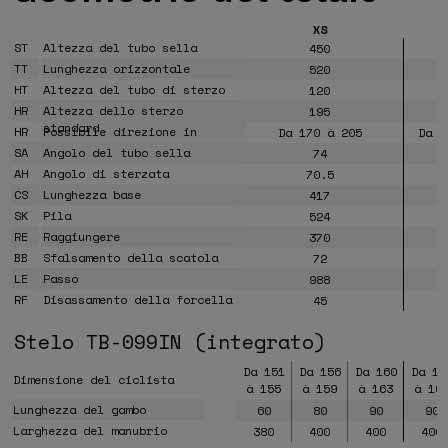
XS
ST
Altezza del tubo sella
450
TT
Lunghezza orizzontale
520
HT
Altezza del tubo di sterzo
120
HR
Altezza dello sterzo
195
standard
HR
Possibile direzione in
Da 170 à 205
Da 1
altezza
SA
Angolo del tubo sella
74
AH
Angolo di sterzata
70.5
CS
Lunghezza base
417
SK
Pila
524
RE
Raggiungere
370
BB
Sfalsamento della scatola
72
LE
Passo
988
RF
Disassamento della forcella
45
Stelo TB-099IN (integrato)
Da 151
Da 156
Da 160
Da 16
Dimensione del ciclista
à 155
à 159
à 163
à 16
Lunghezza del gambo
60
80
90
90
Larghezza del manubrio
380
400
400
400