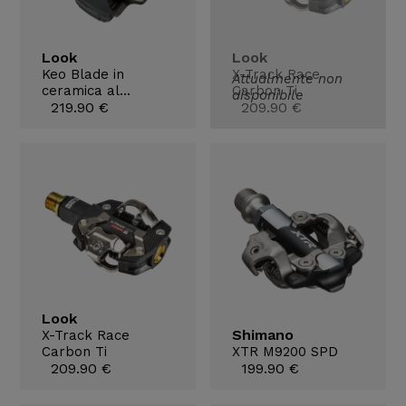
Look
Look
Keo Blade in
X-Track Race
Attualmente non
ceramica al
Carbon Ti
disponibile
carbonio
219.90 €
209.90 €
Look
Shimano
X-Track Race
Carbon Ti
XTR M9200 SPD
209.90 €
199.90 €