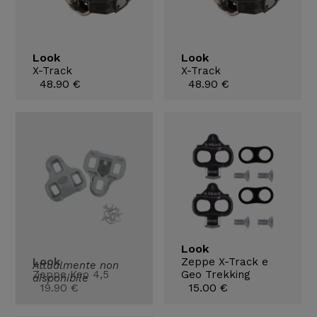
Look
Look
X-Track
X-Track
48.90 €
48.90 €
Look
Look
Zeppe X-Track e
Attualmente non
Zeppe Keo 4,5
Geo Trekking
disponibile
19.90 €
15.00 €