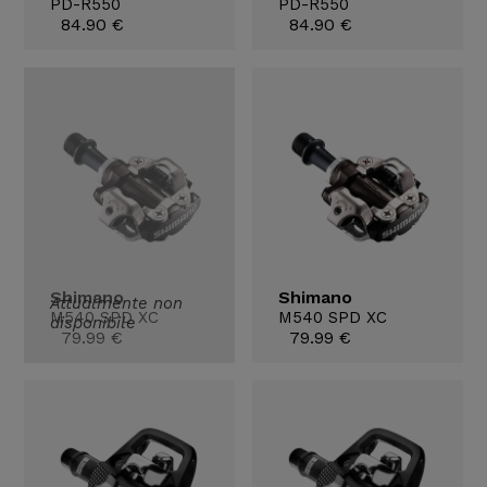
PD-R550
PD-R550
84.90 €
84.90 €
Shimano
Shimano
Attualmente non
M540 SPD XC
M540 SPD XC
disponibile
79.99 €
79.99 €