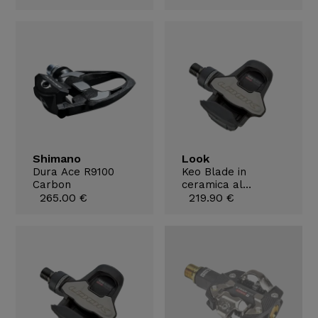
Shimano
Look
Dura Ace R9100
Keo Blade in
Carbon
ceramica al
265.00 €
carbonio
219.90 €