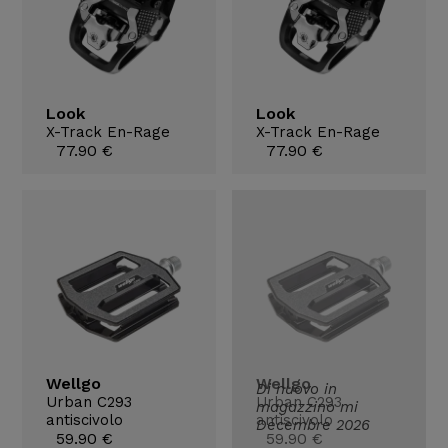
Look
Look
X-Track En-Rage
X-Track En-Rage
77.90 €
77.90 €
Wellgo
Wellgo
Di nuovo in
Urban C293
Urban C293
magazzino mi
antiscivolo
antiscivolo
Décembre 2026
59.90 €
59.90 €