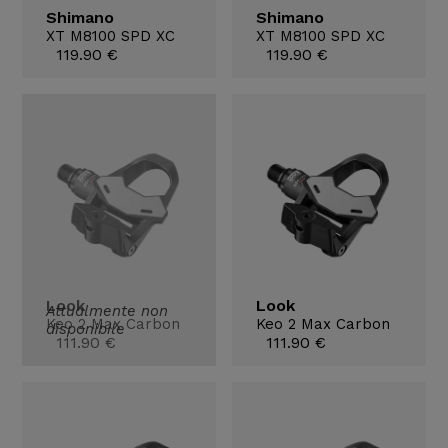
Shimano
Shimano
XT M8100 SPD XC
XT M8100 SPD XC
119.90 €
119.90 €
Look
Look
Attualmente non
Keo 2 Max Carbon
Keo 2 Max Carbon
disponibile
111.90 €
111.90 €