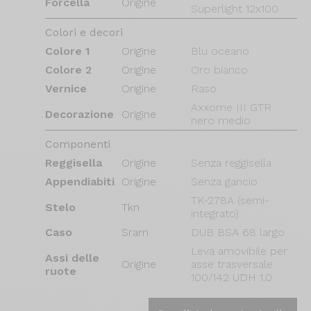
Forcella
Origine
Superlight 12x100
Colori e decori
Colore 1
Origine
Blu oceano
Colore 2
Origine
Oro bianco
Vernice
Origine
Raso
Axxome III GTR
Decorazione
Origine
nero medio
Componenti
Reggisella
Origine
Senza reggisella
Appendiabiti
Origine
Senza gancio
TK-278A (semi-
Stelo
Tkn
integrato)
Caso
Sram
DUB BSA 68 largo
Leva amovibile per
Assi delle
Origine
asse trasversale
ruote
100/142 UDH 1.0