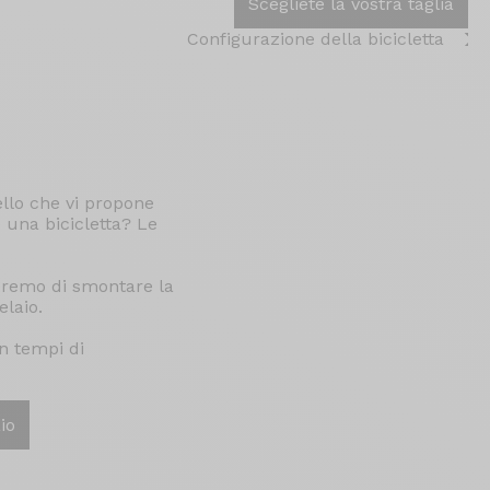
Scegliete la vostra taglia
Configurazione della bicicletta
llo che vi propone
e una bicicletta? Le
peremo di smontare la
elaio.
n tempi di
io