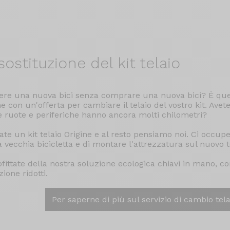
ostituzione del kit telaio
ere una nuova bici senza comprare una nuova bici? È que
ne con un'offerta per cambiare il telaio del vostro kit. Avet
e ruote e periferiche hanno ancora molti chilometri?
ate un kit telaio Origine e al resto pensiamo noi. Ci occu
a vecchia bicicletta e di montare l'attrezzatura sul nuovo t
fittate della nostra soluzione ecologica chiavi in mano, co
ione ridotti.
Per saperne di più sul servizio di cambio tela