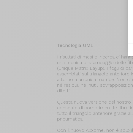
Tecnologia UML
I risultati di mesi di ricerca ci han
una tecnica di stampaggio delle f
(Unique Matrix Layup). I fogli di c
assemblati sul triangolo anteriore 
attorno a un'unica matrice. Non ci 
né residui, né inutili sovrapposizion
difetti.
Questa nuova versione del nostro
consente di comprimere le fibre 
tutto il triangolo anteriore grazie a
pneumatica.
Con il nuovo Axxome, non è solo il