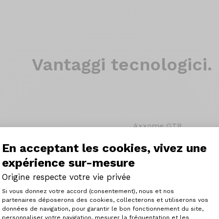
Vantaggi tecnologici.
Axxome GTR
Un telaio completament
En acceptant les cookies, vivez une
una versatilità e un com
expérience sur-mesure
Il nuovo Axxome è flui
ancora maggiore di tipi di
Origine respecte votre vie privée
passi di montagna o ciot
Plateforme de Gestion du Consenteme
Con Axxome, le differe
Si vous donnez votre accord (consentement), nous et nos
un problema.
partenaires déposerons des cookies, collecterons et utiliserons vos
données de navigation, pour garantir le bon fonctionnement du site,
problema, sono addiritt
personnaliser votre navigation, mesurer la fréquentation et les
Axeptio consent