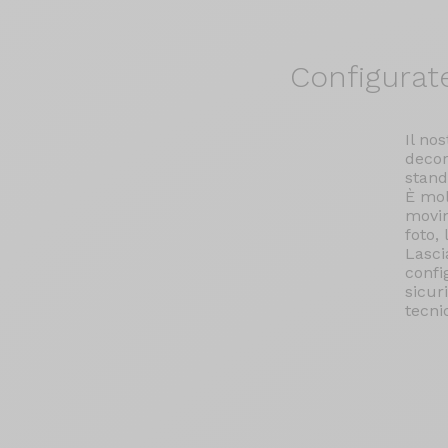
Configurat
Il no
decor
stand
È mol
movim
foto,
Lasci
confi
sicur
tecni