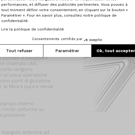
imperfezioni e fa luce su
performances, et diffuser des publicités pertinentes. Vous pouvez à
tout moment définir votre consentement, en cliquant sur le bouton «
Paramétrer ». Pour en savoir plus, consultez notre politique de
confidentialité.
Lire la politique de confidentialité
Consentements certifiés par
Tout refuser
Paramétrer
Ok, tout accepte
no portato a sviluppare
ibre chiamata UML
arbonio vengono
in un'unica operazione
sono punti di giunzione,
i, la fibra è pura e senza
 stampo interno
in modo uniforme su
lla pressione
 triangolo anteriore ad