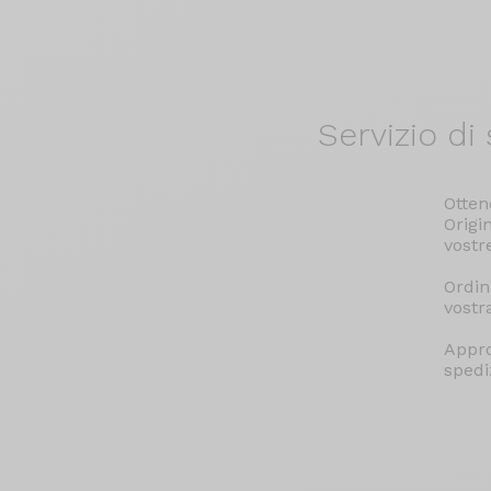
Servizio di
s
Otten
Origi
vostr
Ordin
vostr
Appro
spediz