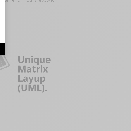
l terreno in cui si evolve.
r