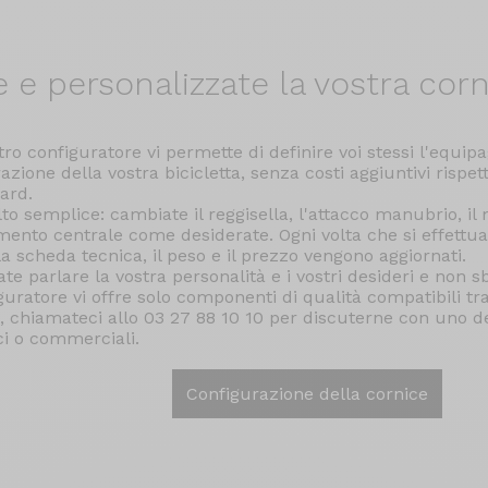
e e
personalizzate la vostra corn
stro configuratore vi permette di definire voi stessi l'equi
azione della vostra bicicletta, senza costi aggiuntivi rispet
ard.
to semplice: cambiate il reggisella, l'attacco manubrio, il 
ento centrale come desiderate. Ogni volta che si effettua
 la scheda tecnica, il peso e il prezzo vengono aggiornati.
ate parlare la vostra personalità e i vostri desideri e non sb
guratore vi offre solo componenti di qualità compatibili tra
i, chiamateci allo 03 27 88 10 10 per discuterne con uno de
ci o commerciali.
Configurazione della cornice