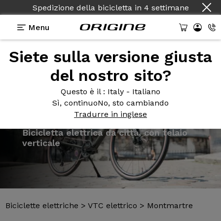
Spedizione della bicicletta
in
4 settimane
Menu
Siete sulla versione giusta
Presentazione
Modelli
Tecnologie
del nostro sito?
Questo è il
: Italy - Italiano
Sì, continuo
No, sto cambiando
Tradurre in inglese
Biciclette elettriche
>
VTC elettrico
>
Montmartre