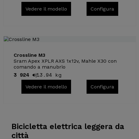
Vedere il modello
Configura
Crossline M3
Sram Apex XPLR AXS 1x12v, Mahle X30 con
comando a manubrio
3 924 €
13.94 kg
|
Vedere il modello
Configura
Bicicletta elettrica
leggera da
città