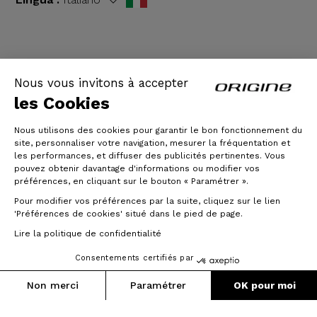
TERMINI E CONDIZIONI GENERALI
|
Informazioni
Nous vous invitons à accepter
legali
les Cookies
Nous utilisons des cookies pour garantir le bon fonctionnement du
site, personnaliser votre navigation, mesurer la fréquentation et
les performances, et diffuser des publicités pertinentes. Vous
pouvez obtenir davantage d'informations ou modifier vos
préférences, en cliquant sur le bouton « Paramétrer ».
Pour modifier vos préférences par la suite, cliquez sur le lien
'Préférences de cookies' situé dans le pied de page.
© Origine Cycles
Lire la politique de confidentialité
Consentements certifiés par
Da :
Da :
2 656 €
1 293 g
Non merci
Paramétrer
OK pour moi
Fino a 3 volte gratuitamente
(Taglia S)
Axeptio consent
Plateforme de Gestion du Consentement : Personnalisez vos O