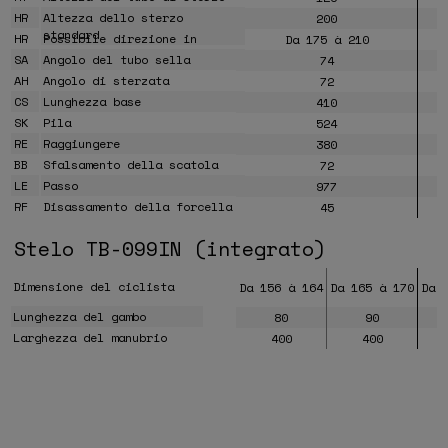
HR
Altezza dello sterzo
200
standard
HR
Possibile direzione in
Da 175 à 210
altezza
SA
Angolo del tubo sella
74
AH
Angolo di sterzata
72
CS
Lunghezza base
410
SK
Pila
524
RE
Raggiungere
380
BB
Sfalsamento della scatola
72
LE
Passo
977
RF
Disassamento della forcella
45
Stelo TB-099IN (integrato)
Dimensione del ciclista
Da 156 à 164
Da 165 à 170
Da 
Lunghezza del gambo
80
90
Larghezza del manubrio
400
400