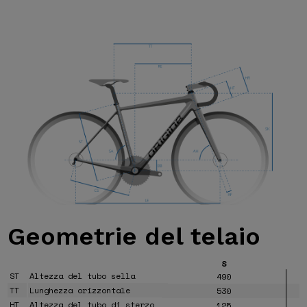
Geometrie
del telaio
S
ST
Altezza del tubo sella
490
TT
Lunghezza orizzontale
530
HT
Altezza del tubo di sterzo
125