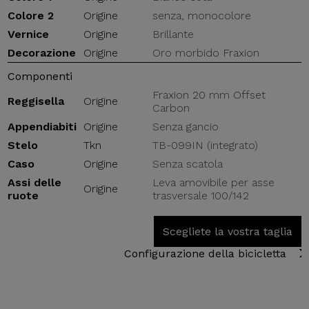
Colore 2
Origine
senza, monocolore
Vernice
Origine
Brillante
Decorazione
Origine
Oro morbido Fraxion
Componenti
Fraxion 20 mm Offset
Reggisella
Origine
Carbon
Appendiabiti
Origine
Senza gancio
Stelo
Tkn
TB-099IN (integrato)
Caso
Origine
Senza scatola
Assi delle
Leva amovibile per asse
Origine
ruote
trasversale 100/142
Scegliete la vostra taglia
Configurazione della bicicletta