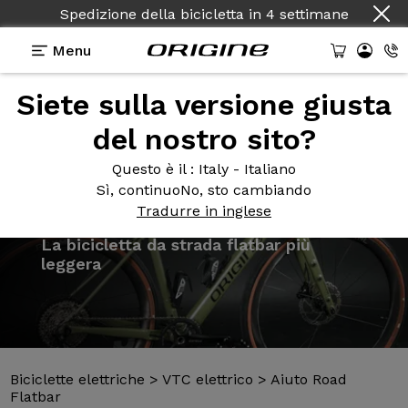
Spedizione della bicicletta
in
4 settimane
Menu
Siete sulla versione giusta
Presentazione
Modelli
Tecnologie
del nostro sito?
Questo è il
: Italy - Italiano
Sì, continuo
No, sto cambiando
Tradurre in inglese
Biciclette elettriche
>
VTC elettrico
>
Aiuto Road
Flatbar