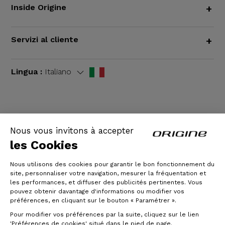
Inside Origine
+
Servizi al cliente
+
Lingua :
Italiano
TERMINI E CONDIZIONI GENERALI
|
Informazioni
Nous vous invitons à accepter
legali
les Cookies
Nous utilisons des cookies pour garantir le bon fonctionnement du
site, personnaliser votre navigation, mesurer la fréquentation et
les performances, et diffuser des publicités pertinentes. Vous
pouvez obtenir davantage d'informations ou modifier vos
préférences, en cliquant sur le bouton « Paramétrer ».
Pour modifier vos préférences par la suite, cliquez sur le lien
'Préférences de cookies' situé dans le pied de page.