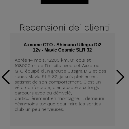
Recensioni
dei clienti
Axxome GTO - Shimano Ultegra Di2
12v - Mavic Cosmic SLR 32
Après 14 mois, 12200 km, 81 cols et
Ap
168000 m de D+ faits avec cet Axxome
A
GTO équipé d'un groupe Ultegra DI2 et des
ro
roues Mavic SLR 32, je suis pleinement
tr
satisfait de son comportement. C'est un
co
vélo confortable, bien adapté aux longs
pn
parcours avec du dénivelé,
ré
particulièrement en montagne. Il demeure
de
néanmoins tonique pour faire les sorties
in
club un peu nerveuses.
on
be
ri
au