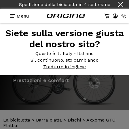
Spedizione della bicicletta
in
4 settimane
Menu
Siete sulla versione giusta
Presentazione
Modelli
Tecnologie
del nostro sito?
Questo è il
: Italy - Italiano
Sì, continuo
No, sto cambiando
Tradurre in inglese
La bicicletta
>
Barra piatta
>
Dischi
>
Axxome GTO
Flatbar