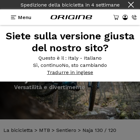
Spedizione della bicicletta
in
4 settimane
Menu
Siete sulla versione giusta
Presentazione
Modelli
Tecnologie
del nostro sito?
Questo è il
: Italy - Italiano
Sì, continuo
No, sto cambiando
Tradurre in inglese
La bicicletta
>
MTB
>
Sentiero
>
Naja 130 / 120