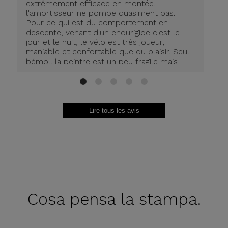
extrêmement efficace en montée,
ra
l'amortisseur ne pompe quasiment pas.
Pour ce qui est du comportement en
descente, venant d'un endurigide c'est le
jour et le nuit, le vélo est très joueur,
maniable et confortable que du plaisir. Seul
bémol, la peintre est un peu fragile mais
bien protégée on limite les dégâts.
1
2
3
4
5
Lire tous les avis
Cosa pensa
la stampa.