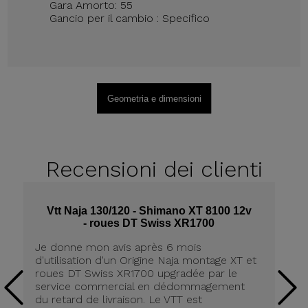
Gara Amorto: 55
Gancio per il cambio : Specifico
Geometria e dimensioni
Recensioni
dei clienti
Vtt Naja 130/120 - Shimano XT 8100 12v
- roues DT Swiss XR1700
Je donne mon avis après 6 mois
Ra
d'utilisation d'un Origine Naja montage XT et
to
roues DT Swiss XR1700 upgradée par le
ef
service commercial en dédommagement
av
du retard de livraison. Le VTT est
pa