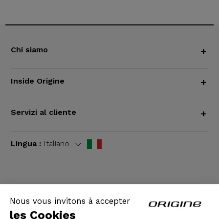
Chi siamo
+
Inside Origine
+
Servizi al cliente
+
Lingua :
Italiano
TERMINI E CONDIZIONI GENERALI
|
Informazioni
Nous vous invitons à accepter
legali
les Cookies