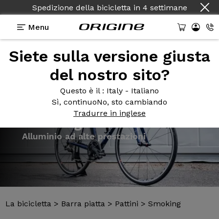
Spedizione della bicicletta
in
4 settimane
Menu
Siete sulla versione giusta
Presentazione
Modelli
Tecnologie
del nostro sito?
Questo è il
: Italy - Italiano
Sì, continuo
No, sto cambiando
Tradurre in inglese
La bicicletta
>
Barra piatta
>
Pattini
>
Smoking