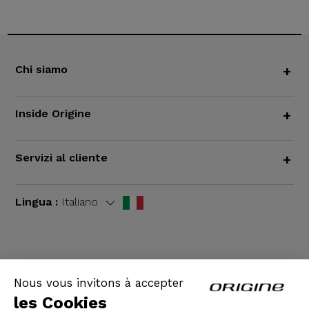
Chi siamo
+
Inside Origine
+
Servizi al cliente
+
Lingua :
Italiano
TERMINI E CONDIZIONI GENERALI
|
Informazioni
Nous vous invitons à accepter
legali
les Cookies