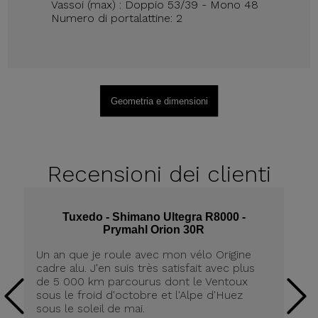
Vassoi (max) : Doppio 53/39 - Mono 48
Numero di portalattine: 2
Geometria e dimensioni
Recensioni
dei clienti
Tuxedo - Shimano Ultegra R8000 -
Prymahl Orion 30R
Un an que je roule avec mon vélo Origine
J'
cadre alu. J'en suis très satisfait avec plus
ré
de 5 000 km parcourus dont le Ventoux
dé
sous le froid d'octobre et l'Alpe d'Huez
j'
sous le soleil de mai.
av