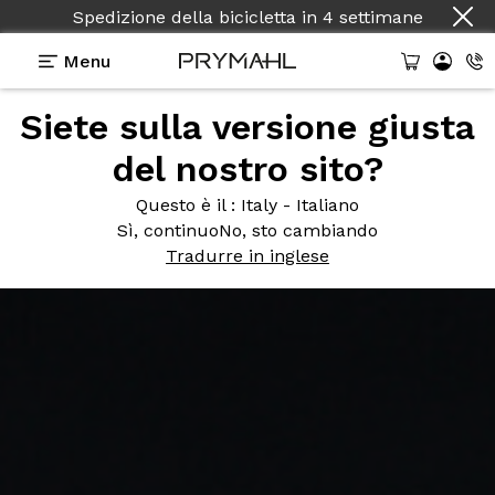
Spedizione della bicicletta
in
4 settimane
Menu
Siete sulla versione giusta
del nostro sito?
Questo è il
: Italy - Italiano
Sì, continuo
No, sto cambiando
Tradurre in inglese