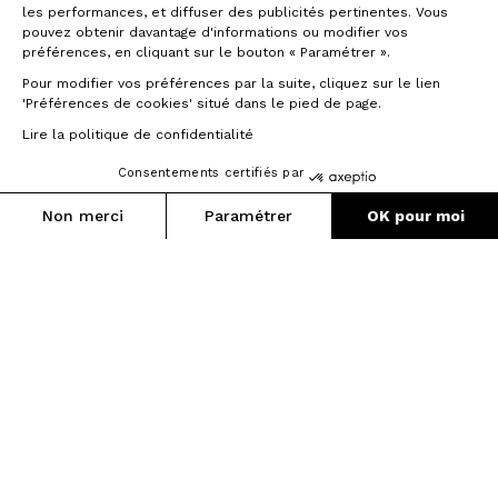
les performances, et diffuser des publicités pertinentes. Vous
pouvez obtenir davantage d'informations ou modifier vos
préférences, en cliquant sur le bouton « Paramétrer ».
Pour modifier vos préférences par la suite, cliquez sur le lien
'Préférences de cookies' situé dans le pied de page.
Lire la politique de confidentialité
Consentements certifiés par
Non merci
Paramétrer
OK pour moi
Axeptio consent
Plateforme de Gestion du Consentement : Personnalisez vos O
Notre plateforme vous permet d'adapter et de gérer vos paramètr
Esplora tutte
le categorie di
ruote.
Prymahl è il marchio delle ruote di alta gamma,
configurabili online e assemblate in Francia. Strada,
MTB, Gravel, alluminio o carbonio, troverete
sicuramente la ruota Prymahl che fa per voi.