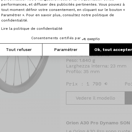
dispositivi, siano essi telefon
performances, et diffuser des publicités pertinentes. Vous pouvez à
I raggi Ultralite aero conferi
tout moment définir votre consentement, en cliquant sur le bouton «
accelerazione, migliorando l
Paramétrer ». Pour en savoir plus, consultez notre politique de
confidentialité.
Assemblate e controllate con 
Lire la politique de confidentialité
Orion C35 Pro si rivolgono ai 
ruote affidabili e performant
Consentements certifiés par
sterrato.
Tout refuser
Paramétrer
Ok, tout accepte
Materiale: carbonio
Peso: 1.640 g
Larghezza interna: 23 mm
Profilo: 35 mm
Prix : 1 790 €
Po
Vedere il modello
Orion A30 Pro Dynamo SON
Le Orion A30 Pro sono ruote