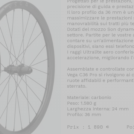
Progettati per le prestazioni
precisione di guida e prestazi
Il loro profilo da 36 mm è 
massimizzare le prestazioni s
manovrabilità sui tratti più te
Dotati del mozzo Son dynamo
settore. Partite per le vostr
contare su un'alimentazione p
dispositivi, siano essi telefon
I raggi Ultralite aero conferi
accelerazione, migliorando l
Assemblate e controllate con 
Vega C36 Pro si rivolgono ai c
ruote affidabili e performant
sterrato.
Materiale: carbonio
Peso: 1.580 g
Larghezza interna: 24 mm
Profilo: 36 mm
Prix : 1 890 €
Po