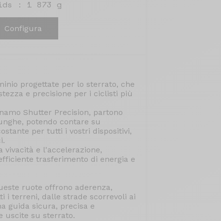
ids : 1 873 g
Configura
inio progettate per lo sterrato, che
zza e precisione per i ciclisti più
inamo Shutter Precision, partono
lunghe, potendo contare su
tante per tutti i vostri dispositivi,
i.
a vivacità e l'accelerazione,
ficiente trasferimento di energia e
queste ruote offrono aderenza,
i i terreni, dalle strade scorrevoli ai
na guida sicura, precisa e
e uscite su sterrato.