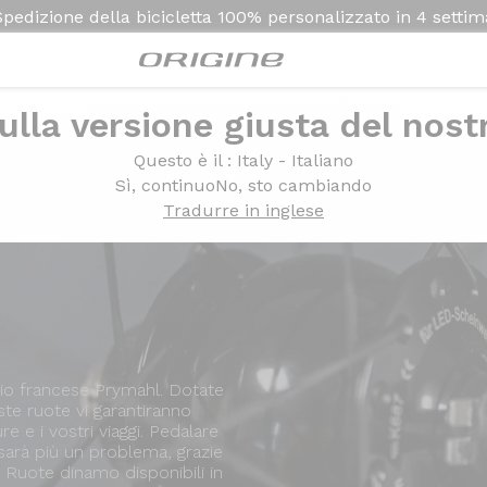
Spedizione della bicicletta
100% personalizzato in
4 setti
ulla versione giusta del nost
Presentazione
Questo è il
: Italy - Italiano
Sì, continuo
No, sto cambiando
Tradurre in inglese
io francese Prymahl. Dotate
e ruote vi garantiranno
e e i vostri viaggi. Pedalare
n sarà più un problema, grazie
. Ruote dinamo disponibili in