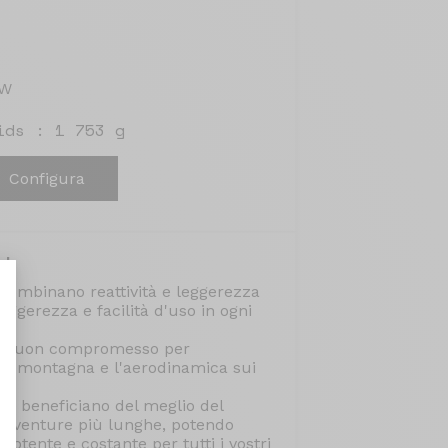
3W
ids : 1 753 g
Configura
nd
combinano reattività e leggerezza
eggerezza e facilità d'uso in ogni
un buon compromesso per
in montagna e l'aerodinamica sui
nt : Personnalisez vos Options
, beneficiano del meglio del
e avventure più lunghe, potendo
otente e costante per tutti i vostri