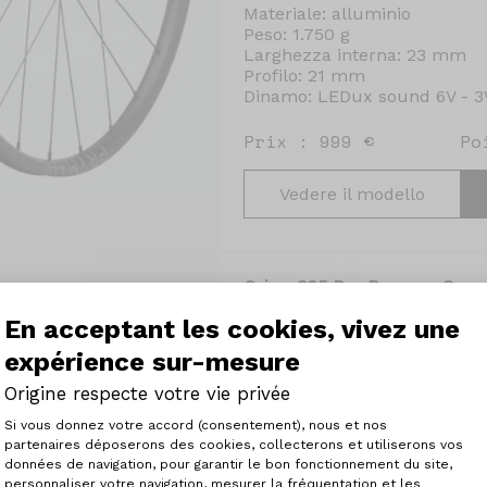
Materiale: alluminio
Peso: 1.750 g
Larghezza interna: 23 mm
Profilo: 21 mm
Dinamo: LEDux sound 6V - 
Prix : 999 €
Po
Vedere il modello
Orion C35 Pro Dynamo Sou
Le nuove ruote Orion Pro 35 
En acceptant les cookies, vivez une
per darvi una sensazione di l
expérience sur-mesure
circostanza.
Il loro profilo da 35 mm è 
Origine respecte votre vie privée
massimizzare le prestazioni 
Plateforme de Gestion du Consenteme
tratti più scorrevoli.
Si vous donnez votre accord (consentement), nous et nos
Dotate del mozzo Son dynamo
partenaires déposerons des cookies, collecterons et utiliserons vos
settore. Partite per le vostr
données de navigation, pour garantir le bon fonctionnement du site,
contare su un'alimentazione p
personnaliser votre navigation, mesurer la fréquentation et les
Axeptio consent