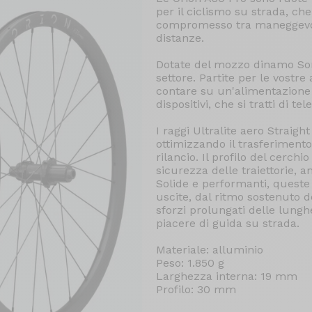
per il ciclismo su strada, ch
compromesso tra maneggevol
distanze.
Dotate del mozzo dinamo Son
settore. Partite per le vostr
contare su un'alimentazione p
dispositivi, che si tratti di te
I raggi Ultralite aero Straight
ottimizzando il trasferimento
rilancio. Il profilo del cerchi
sicurezza delle traiettorie, an
Solide e performanti, quest
uscite, dal ritmo sostenuto d
sforzi prolungati delle lungh
piacere di guida su strada.
Materiale: alluminio
Peso: 1.850 g
Larghezza interna: 19 mm
Profilo: 30 mm