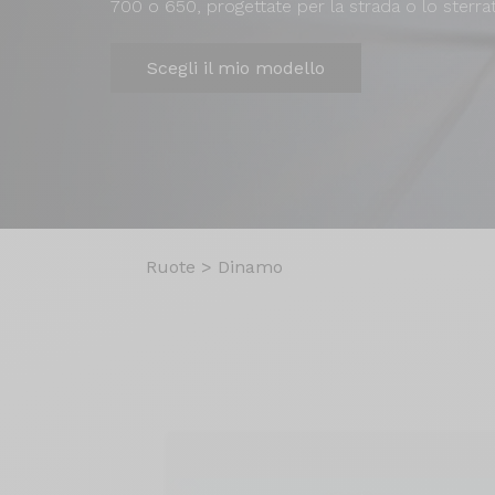
700 o 650, progettate per la strada o lo sterra
Scegli il mio modello
Ruote
>
Dinamo