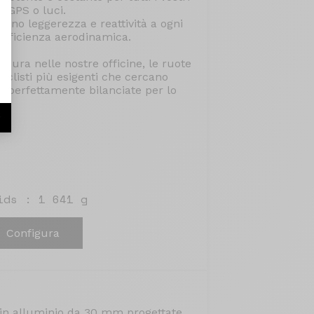
o, GPS o luci.
scono leggerezza e reattività a ogni
'efficienza aerodinamica.
cura nelle nostre officine, le ruote
ciclisti più esigenti che cercano
i, perfettamente bilanciate per lo
r
ids : 1 641 g
Configura
 in alluminio da 30 mm progettate