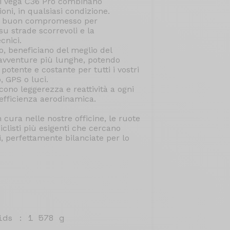
, i Vega C36 Pro combinano
oni, in qualsiasi condizione.
un buon compromesso per
u strade scorrevoli e la
cnici.
, beneficiano del meglio del
e avventure più lunghe, potendo
otente e costante per tutti i vostri
o, GPS o luci.
scono leggerezza e reattività a ogni
'efficienza aerodinamica.
cura nelle nostre officine, le ruote
iclisti più esigenti che cercano
i, perfettamente bilanciate per lo
ids : 1 578 g