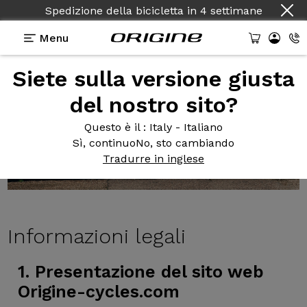
Spedizione della bicicletta
in
4 settimane
Menu
Siete sulla versione giusta
del nostro sito?
Questo è il
: Italy - Italiano
Sì, continuo
No, sto cambiando
Tradurre in inglese
Informazioni legali
1. Presentazione del sito web
Origine-cycles.com