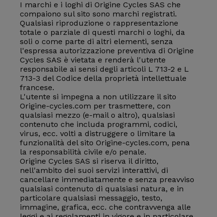
I marchi e i loghi di Origine Cycles SAS che
compaiono sul sito sono marchi registrati.
Qualsiasi riproduzione o rappresentazione
totale o parziale di questi marchi o loghi, da
soli o come parte di altri elementi, senza
l'espressa autorizzazione preventiva di Origine
Cycles SAS è vietata e renderà l'utente
responsabile ai sensi degli articoli L 713-2 e L
713-3 del Codice della proprietà intellettuale
francese.
L'utente si impegna a non utilizzare il sito
Origine-cycles.com per trasmettere, con
qualsiasi mezzo (e-mail o altro), qualsiasi
contenuto che includa programmi, codici,
virus, ecc. volti a distruggere o limitare la
funzionalità del sito Origine-cycles.com, pena
la responsabilità civile e/o penale.
Origine Cycles SAS si riserva il diritto,
nell'ambito dei suoi servizi interattivi, di
cancellare immediatamente e senza preavviso
qualsiasi contenuto di qualsiasi natura, e in
particolare qualsiasi messaggio, testo,
immagine, grafica, ecc. che contravvenga alle
leggi e ai regolamenti in vigore e in particolare