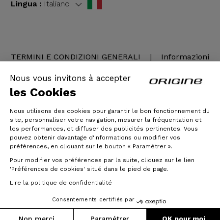
Lingua :
Italiano
TERMINI E CONDIZIONI GENERALI
|
Informazioni
legali
Nous vous invitons à accepter
les Cookies
Nous utilisons des cookies pour garantir le bon fonctionnement du
site, personnaliser votre navigation, mesurer la fréquentation et
les performances, et diffuser des publicités pertinentes. Vous
pouvez obtenir davantage d'informations ou modifier vos
préférences, en cliquant sur le bouton « Paramétrer ».
Pour modifier vos préférences par la suite, cliquez sur le lien
© Origine Cycles
'Préférences de cookies' situé dans le pied de page.
Lire la politique de confidentialité
Consentements certifiés par
Non merci
Paramétrer
OK pour moi