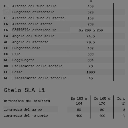
S
ST
Altezza del tubo sella
450
TT
Lunghezza orizzontale
520
HT
Altezza del tubo di sterzo
150
HR
Altezza dello sterzo
230
standard
HR
Possibile direzione in
Da 200 à 250
D
altezza
SA
Angolo del tubo sella
74.5
AH
Angolo di sterzata
70.5
CS
Lunghezza base
432
SK
Pila
563
RE
Raggiungere
364
BB
Sfalsamento della scatola
76
LE
Passo
1006
RF
Disassamento della forcella
45
Stelo SLA L1
Da 153 à
Da 165 à
Da 17
Dimensione del ciclista
164
170
17
Lunghezza del gambo
60
80
80
Larghezza del manubrio
400
400
42