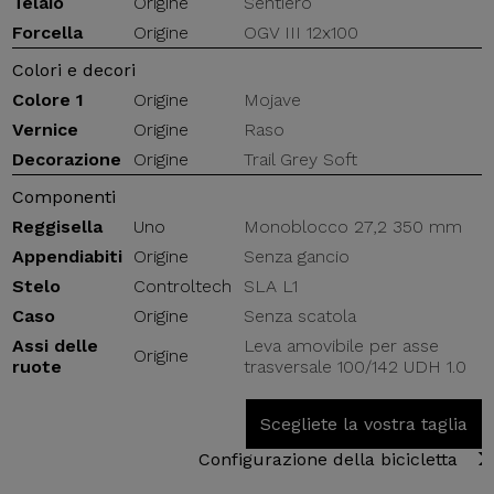
Telaio
Origine
Sentiero
Forcella
Origine
OGV III 12x100
Colori e decori
Colore 1
Origine
Mojave
Vernice
Origine
Raso
Decorazione
Origine
Trail Grey Soft
Componenti
Reggisella
Uno
Monoblocco 27,2 350 mm
Appendiabiti
Origine
Senza gancio
Stelo
Controltech
SLA L1
Caso
Origine
Senza scatola
Assi delle
Leva amovibile per asse
Origine
ruote
trasversale 100/142 UDH 1.0
Scegliete la vostra taglia
Configurazione della bicicletta