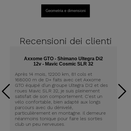
Geometria e dimensioni
Recensioni
dei clienti
Axxome GTO - Shimano Ultegra Di2
12v - Mavic Cosmic SLR 32
Après 14 mois, 12200 km, 81 cols et
Ap
168000 m de D+ faits avec cet Axxome
A
GTO équipé d'un groupe Ultegra DI2 et des
ro
roues Mavic SLR 32, je suis pleinement
tr
satisfait de son comportement. C'est un
co
vélo confortable, bien adapté aux longs
pn
parcours avec du dénivelé,
ré
particulièrement en montagne. Il demeure
de
néanmoins tonique pour faire les sorties
in
club un peu nerveuses.
on
be