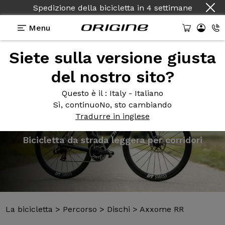
Spedizione della bicicletta
in
4 settimane
Menu
Siete sulla versione giusta
Presentazione
Modelli
Tecnologie
del nostro sito?
Questo è il
: Italy - Italiano
Sì, continuo
No, sto cambiando
Tradurre in inglese
La bicicletta
>
Percorso
>
Dischi
>
Axxome RR