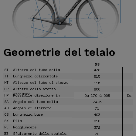
Geometrie
del telaio
XS
ST
Altezza del tubo sella
470
TT
Lunghezza orizzontale
515
HT
Altezza del tubo di sterzo
115
HR
Altezza dello sterzo
200
standard
HR
Possibile direzione in
Da 170 à 205
Da 1
altezza
SA
Angolo del tubo sella
74.5
AH
Angolo di sterzata
71
CS
Lunghezza base
403
SK
Pila
518
RE
Raggiungere
372
BB
Sfalsamento della scatola
72