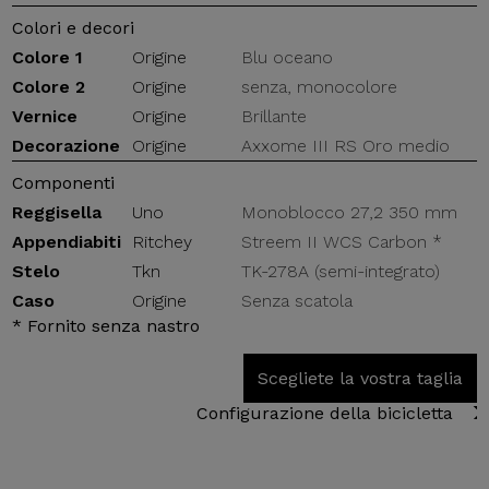
Colori e decori
Colore 1
Origine
Blu oceano
Colore 2
Origine
senza, monocolore
Vernice
Origine
Brillante
Decorazione
Origine
Axxome III RS Oro medio
Componenti
Reggisella
Uno
Monoblocco 27,2 350 mm
Appendiabiti
Ritchey
Streem II WCS Carbon *
Stelo
Tkn
TK-278A (semi-integrato)
Caso
Origine
Senza scatola
* Fornito senza nastro
Scegliete la vostra taglia
Configurazione della bicicletta