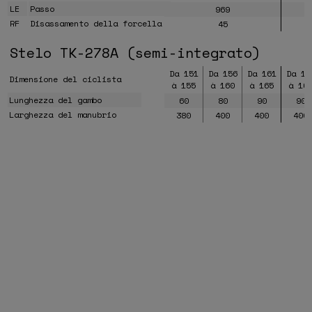
LE
Passo
969
RF
Disassamento della forcella
45
Stelo TK-278A (semi-integrato)
Da 151
Da 156
Da 161
Da 16
Dimensione del ciclista
à 155
à 160
à 165
à 16
Lunghezza del gambo
60
80
90
90
Larghezza del manubrio
380
400
400
400