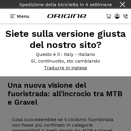
Spedizione della bicicletta
in
4 settimane
Menu
Siete sulla versione giusta
del nostro sito?
Questo è il
: Italy - Italiano
Sì, continuo
No, sto cambiando
La bicicletta
>
MTB
>
Ghiaia
Tradurre in inglese
Una nuova
visione del
fuoristrada: all'incrocio tra MTB
e Gravel
Cosa succederebbe se il ciclismo fuoristrada
non fosse più confinato in categorie
prestabilite? A metà strada tra MTB e Gravel,