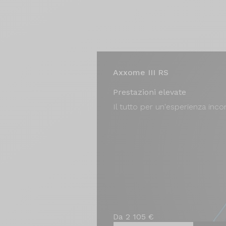
Axxome III RS
Prestazioni elevate
Il tutto per un'esperienza inco
Da 2 105 €