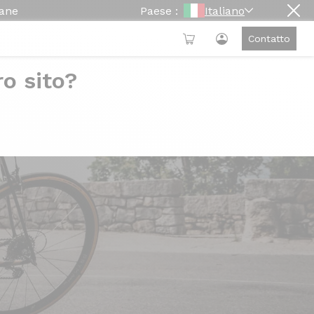
mane
Paese :
Italiano
Contatto
ro sito?