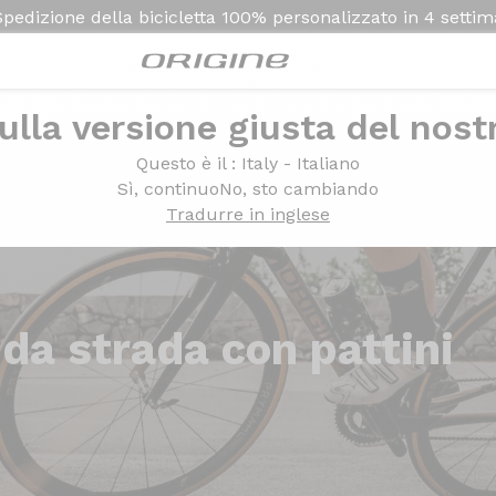
Spedizione della bicicletta
100% personalizzato in
4 setti
ulla versione giusta del nost
Questo è il
: Italy - Italiano
Sì, continuo
No, sto cambiando
Tradurre in inglese
 da strada con pattini