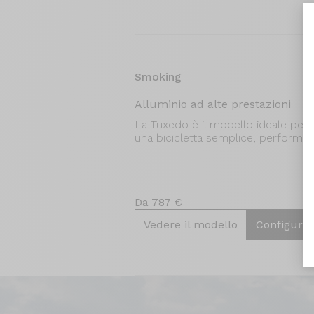
Smoking
Alluminio ad alte prestazioni
La Tuxedo è il modello ideale per i
una bicicletta semplice, performan
Da 787 €
Vedere il modello
Configura