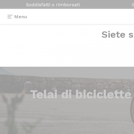
Soddisfatti o rimborsati
Menu
Siete s
Telai di
biciclette