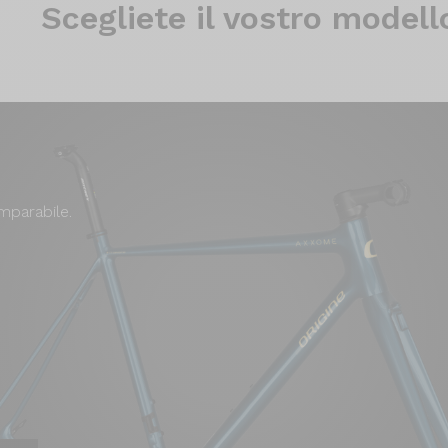
Scegliete il
vostro modell
mparabile.